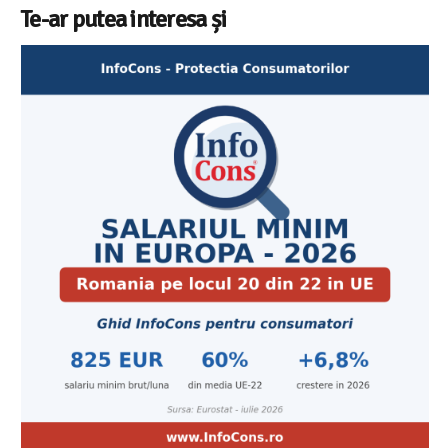
Te-ar putea interesa și
Cele mai bune masini de spalat vase independente cu
Aplicatia InfoCons