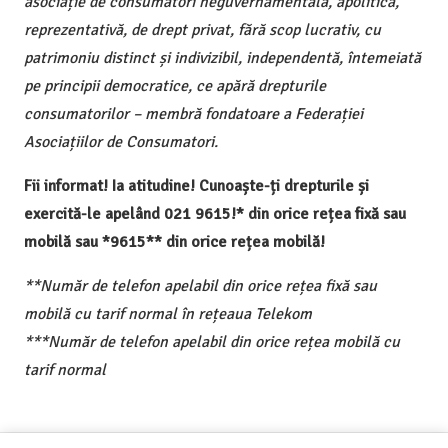
asociație de consumatori neguvernamentală, apolitică,
reprezentativă, de drept privat, fără scop lucrativ, cu
patrimoniu distinct și indivizibil, independentă, întemeiată
pe principii democratice, ce apără drepturile
consumatorilor – membră fondatoare a Federației
Asociațiilor de Consumatori.
Fii informat! Ia atitudine! Cunoaște-ți drepturile și
exercită-le apelând 021 9615!* din orice rețea fixă sau
mobilă sau *9615** din orice rețea mobilă!
**Număr de telefon apelabil din orice rețea fixă sau
mobilă cu tarif normal în rețeaua Telekom
***Număr de telefon apelabil din orice rețea mobilă cu
tarif normal