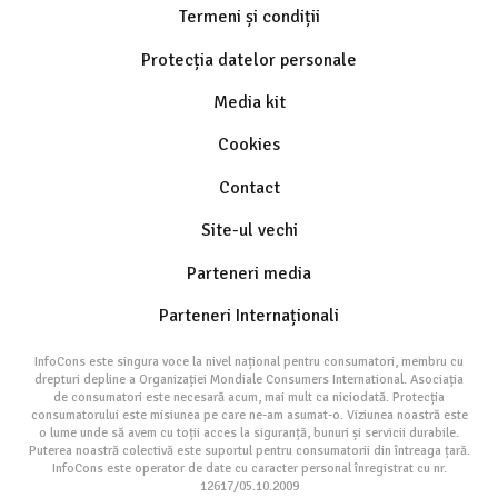
Termeni și condiții
Protecția datelor personale
Media kit
Cookies
Contact
Site-ul vechi
Parteneri media
Parteneri Internaționali
InfoCons este singura voce la nivel național pentru consumatori, membru cu
drepturi depline a Organizației Mondiale Consumers International. Asociația
de consumatori este necesară acum, mai mult ca niciodată. Protecția
consumatorului este misiunea pe care ne-am asumat-o. Viziunea noastră este
o lume unde să avem cu toții acces la siguranță, bunuri și servicii durabile.
Puterea noastră colectivă este suportul pentru consumatorii din întreaga țară.
InfoCons este operator de date cu caracter personal înregistrat cu nr.
12617/05.10.2009