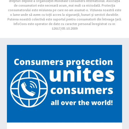
drepturi depline a Organizației Mondiale Consumers International. Asociația
de consumatori este necesară acum, mai mult ca niciodată. Protecția
consumatorului este misiunea pe care ne-am asumat-o. Viziunea noastră este
o lume unde să avem cu toții acces la siguranță, bunuri și servicii durabile.
Puterea noastră colectivă este suportul pentru consumatorii din întreaga țară.
InfoCons este operator de date cu caracter personal înregistrat cu nr.
12617/05.10.2009