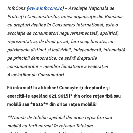
InfoCons (
www.infocons.ro
) – Asociație Națională de
Protecția Consumatorilor, unica organizație din România
cu drepturi depline în Consumers International, este o
asociație de consumatori neguvernamentală, apolitică,
reprezentativă, de drept privat, fără scop lucrativ, cu
patrimoniu distinct și indivizibil, independentă, întemeiată
pe principii democratice, ce apără drepturile
consumatorilor – membră fondatoare a Federației
Asociațiilor de Consumatori.
Fii informat! Ia atitudine! Cunoaște-ți drepturile și
exercită-le apelând 021 9615!* din orice rețea fixă sau
mobilă sau *9615** din orice rețea mobilă!
**Număr de telefon apelabil din orice rețea fixă sau
mobilă cu tarif normal în rețeaua Telekom