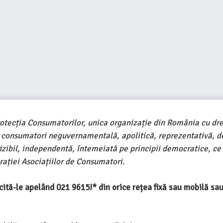
rotecția Consumatorilor, unica organizație din România cu dre
e consumatori neguvernamentală, apolitică, reprezentativă, d
ivizibil, independentă, întemeiată pe principii democratice, ce
ației Asociațiilor de Consumatori.
ercită-le apelând 021 9615!* din orice rețea fixă sau mobilă s