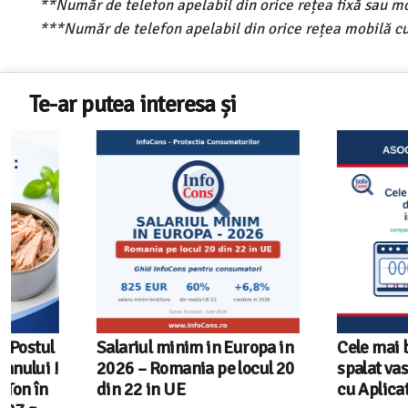
**Număr de telefon apelabil din orice rețea fixă sau m
***Număr de telefon apelabil din orice rețea mobilă cu
Te-ar putea interesa și
Salariul minim in Europa in
Cele mai bune masi
2026 – Romania pe locul 20
spalat vase indep
din 22 in UE
cu Aplicatia InfoC