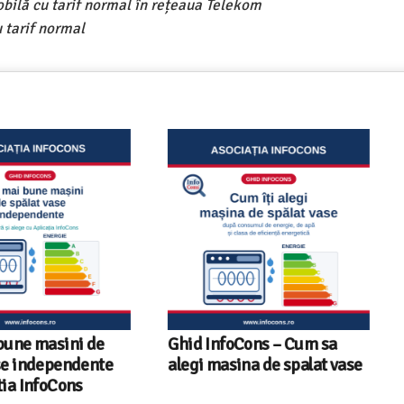
obilă cu tarif normal în rețeaua Telekom
 tarif normal
ni de
Ghid InfoCons – Cum sa
Sunetul l
endente
alegi masina de spalat vase
sfaturi u
ons
fiecare r