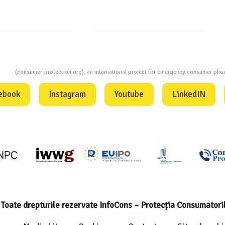
InfoCons
ion
(consumer-protection.org), an international project for emergency consumer ph
ebook
Instagram
Youtube
LinkedIN
Toate drepturile rezervate InfoCons – Protecția Consumatori