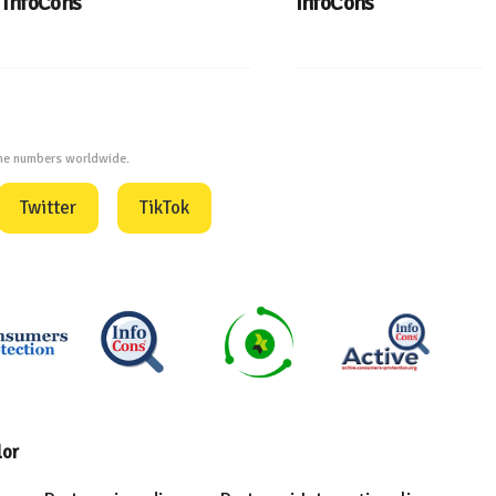
InfoCons
one numbers worldwide.
Twitter
TikTok
lor