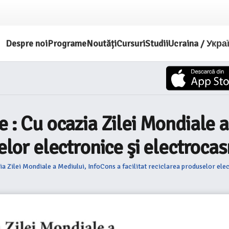
Despre noi
Programe
Noutăți
Cursuri
Studii
Ucraina / Укра
e : Cu ocazia Zilei Mondiale 
elor electronice şi electrocas
ia Zilei Mondiale a Mediului, InfoCons a facilitat reciclarea produselor ele