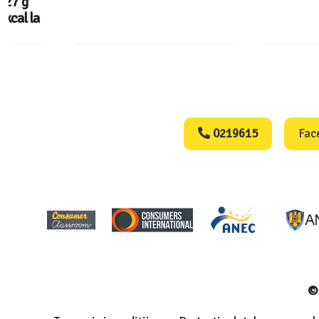
Consumers Protect
0219615
Fac
© 