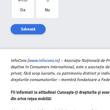
Da
Nu
Salvează
InfoCons (
www.infocons.ro
) – Asociație Națională de P
depline în Consumers International, este o asociație d
privat, fără scop lucrativ, cu patrimoniu distinct și ind
drepturile consumatorilor – membră fondatoare a Feder
Fii informat! Ia atitudine! Cunoaște-ți drepturile și ex
din orice rețea mobilă!