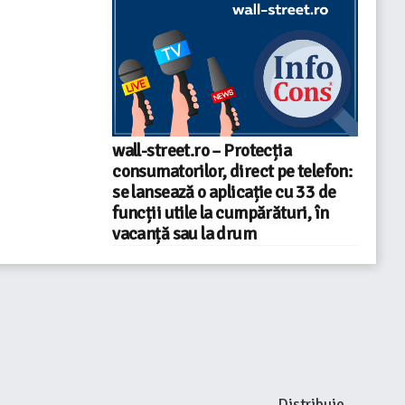
wall-street.ro – Protecția
consumatorilor, direct pe telefon:
se lansează o aplicație cu 33 de
funcții utile la cumpărături, în
vacanță sau la drum
Distribuie