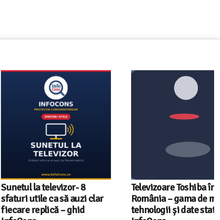
a televizor- 8
Televizoare Toshiba în
tile ca să auzi clar
România – gama de modele,
eplică – ghid
tehnologii și date statistice