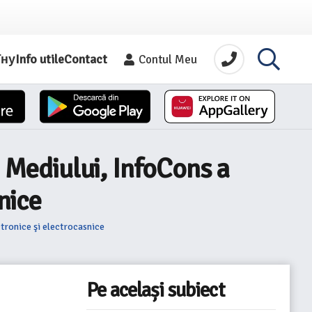
їну
Info utile
Contact
Contul Meu
a Mediului, InfoCons a
nice
ctronice şi electrocasnice
Pe același subiect