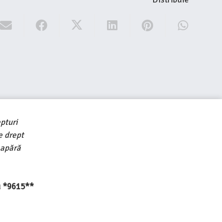
pturi
e drept
 apără
au *9615**