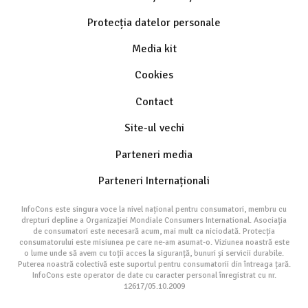
Protecția datelor personale
Media kit
Cookies
Contact
Site-ul vechi
Parteneri media
Parteneri Internaționali
InfoCons este singura voce la nivel național pentru consumatori, membru cu
drepturi depline a Organizației Mondiale Consumers International. Asociația
de consumatori este necesară acum, mai mult ca niciodată. Protecția
consumatorului este misiunea pe care ne-am asumat-o. Viziunea noastră este
o lume unde să avem cu toții acces la siguranță, bunuri și servicii durabile.
Puterea noastră colectivă este suportul pentru consumatorii din întreaga țară.
InfoCons este operator de date cu caracter personal înregistrat cu nr.
12617/05.10.2009