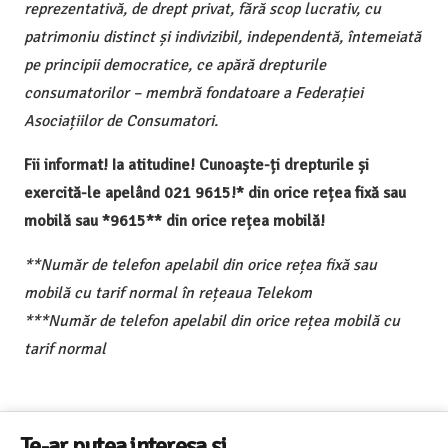
reprezentativă, de drept privat, fără scop lucrativ, cu
patrimoniu distinct și indivizibil, independentă, întemeiată
pe principii democratice, ce apără drepturile
consumatorilor – membră fondatoare a Federației
Asociațiilor de Consumatori.
Fii informat! Ia atitudine! Cunoaște-ți drepturile și
exercită-le apelând 021 9615!* din orice rețea fixă sau
mobilă sau *9615** din orice rețea mobilă!
**Număr de telefon apelabil din orice rețea fixă sau
mobilă cu tarif normal în rețeaua Telekom
***Număr de telefon apelabil din orice rețea mobilă cu
tarif normal
Te-ar putea interesa și