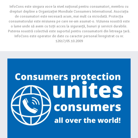
InfoCons este singura voce la nivel național pentru consumatori, membru cu
drepturi depline a Organizației Mondiale Consumers International. Asociația
de consumatori este necesară acum, mai mult ca niciodată. Protecția
consumatorului este misiunea pe care ne-am asumat-o. Viziunea noastră este
o lume unde să avem cu toții acces la siguranță, bunuri și servicii durabile.
Puterea noastră colectivă este suportul pentru consumatorii din întreaga țară.
InfoCons este operator de date cu caracter personal înregistrat cu nr.
12617/05.10.2009