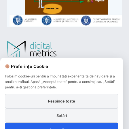
Preferințe Cookie
Folosim cookie-uri pentru a îmbunătăți experiența ta de navigare și a
analiza traficul. Apasă „Acceptă toate" pentru a consimți sau „Setări"
pentru a-ți gestiona preferințele.
Respinge toate
Plățile online efectuate pe acest site
sunt procesate de către Netopia Payments
Setări
și beneficiază de 3D-Secure.