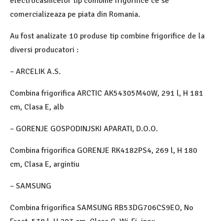
electrocasnicelor tip combine frigorifice ce se
comercializeaza pe piata din Romania.
Au fost analizate 10 produse tip combine frigorifice de la
diversi producatori :
– ARCELIK A.S.
Combina frigorifica ARCTIC AK54305M40W, 291 l, H 181
cm, Clasa E, alb
– GORENJE GOSPODINJSKI APARATI, D.O.O.
Combina frigorifica GORENJE RK4182PS4, 269 l, H 180
cm, Clasa E, argintiu
– SAMSUNG
Combina frigorifica SAMSUNG RB53DG706CS9EO, No