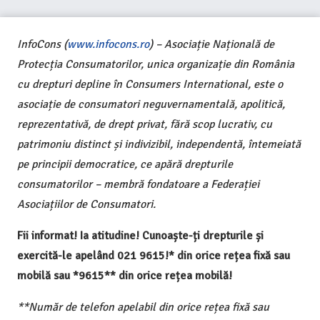
InfoCons (
www.infocons.ro
) – Asociație Națională de
Protecția Consumatorilor, unica organizație din România
cu drepturi depline în Consumers International, este o
asociație de consumatori neguvernamentală, apolitică,
reprezentativă, de drept privat, fără scop lucrativ, cu
patrimoniu distinct și indivizibil, independentă, întemeiată
pe principii democratice, ce apără drepturile
consumatorilor – membră fondatoare a Federației
Asociațiilor de Consumatori.
Fii informat! Ia atitudine! Cunoaște-ți drepturile și
exercită-le apelând 021 9615!* din orice rețea fixă sau
mobilă sau *9615** din orice rețea mobilă!
**Număr de telefon apelabil din orice rețea fixă sau