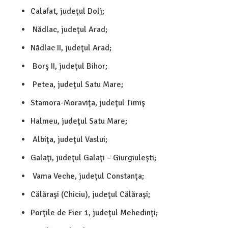
Calafat, judeţul Dolj;
Nădlac, judeţul Arad;
Nădlac II, judeţul Arad;
Borş II, judeţul Bihor;
Petea, judeţul Satu Mare;
Stamora-Moraviţa, judeţul Timiş
Halmeu, judeţul Satu Mare;
Albiţa, judeţul Vaslui;
Galaţi, judeţul Galaţi – Giurgiuleşti;
Vama Veche, judeţul Constanţa;
Călăraşi (Chiciu), judeţul Călăraşi;
Porţile de Fier 1, judeţul Mehedinţi;