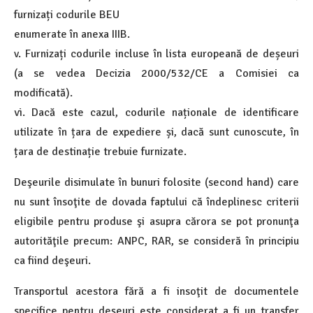
furnizați codurile BEU
enumerate în anexa IIIB.
v. Furnizați codurile incluse în lista europeană de deșeuri
(a se vedea Decizia 2000/532/CE a Comisiei ca
modificată).
vi. Dacă este cazul, codurile naționale de identificare
utilizate în țara de expediere și, dacă sunt cunoscute, în
țara de destinație trebuie furnizate.
Deşeurile disimulate în bunuri folosite (second hand) care
nu sunt însoţite de dovada faptului că îndeplinesc criterii
eligibile pentru produse şi asupra cărora se pot pronunţa
autorităţile precum: ANPC, RAR, se consideră în principiu
ca fiind deşeuri.
Transportul acestora fără a fi insoţit de documentele
specifice pentru deşeuri este considerat a fi un transfer