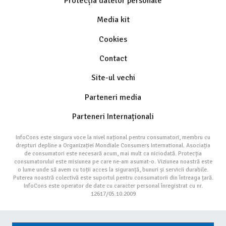
Protecția datelor personale
Media kit
Cookies
Contact
Site-ul vechi
Parteneri media
Parteneri Internaționali
InfoCons este singura voce la nivel național pentru consumatori, membru cu
drepturi depline a Organizației Mondiale Consumers International. Asociația
de consumatori este necesară acum, mai mult ca niciodată. Protecția
consumatorului este misiunea pe care ne-am asumat-o. Viziunea noastră este
o lume unde să avem cu toții acces la siguranță, bunuri și servicii durabile.
Puterea noastră colectivă este suportul pentru consumatorii din întreaga țară.
InfoCons este operator de date cu caracter personal înregistrat cu nr.
12617/05.10.2009