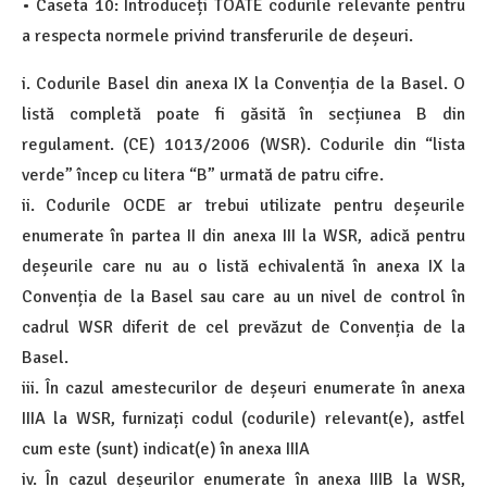
• Caseta 10: Introduceți TOATE codurile relevante pentru
a respecta normele privind transferurile de deșeuri.
i. Codurile Basel din anexa IX la Convenția de la Basel. O
listă completă poate fi găsită în secțiunea B din
regulament. (CE) 1013/2006 (WSR). Codurile din “lista
verde” încep cu litera “B” urmată de patru cifre.
ii. Codurile OCDE ar trebui utilizate pentru deșeurile
enumerate în partea II din anexa III la WSR, adică pentru
deșeurile care nu au o listă echivalentă în anexa IX la
Convenția de la Basel sau care au un nivel de control în
cadrul WSR diferit de cel prevăzut de Convenția de la
Basel.
iii. În cazul amestecurilor de deșeuri enumerate în anexa
IIIA la WSR, furnizați codul (codurile) relevant(e), astfel
cum este (sunt) indicat(e) în anexa IIIA
iv. În cazul deșeurilor enumerate în anexa IIIB la WSR,