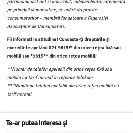
patrimoniu distinct și indivizibil, independentă, întemeiată
pe principii democratice, ce apără drepturile
consumatorilor – membră fondatoare a Federației
Asociațiilor de Consumatori.
Fii informat! Ia atitudine! Cunoaște-ți drepturile și
exercită-le apelând 021 9615!* din orice rețea fixă sau
mobilă sau *9615** din orice rețea mobilă!
**Număr de telefon apelabil din orice rețea fixă sau
mobilă cu tarif normal în rețeaua Telekom
***Număr de telefon apelabil din orice rețea mobilă cu
tarif normal
Te-ar putea interesa și