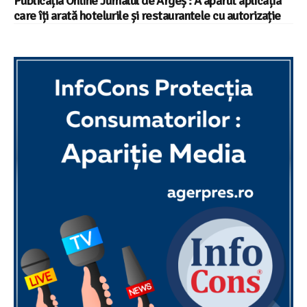
Publicația Online Jurnalul de Argeș : A apărut aplicația
care îți arată hotelurile și restaurantele cu autorizație