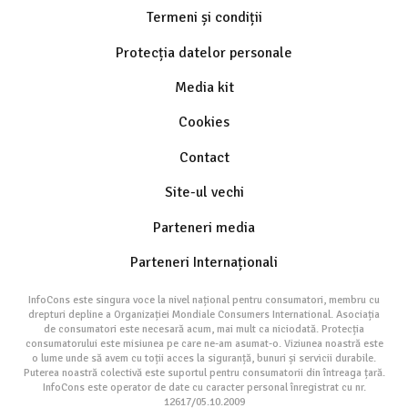
Termeni și condiții
Protecția datelor personale
Media kit
Cookies
Contact
Site-ul vechi
Parteneri media
Parteneri Internaționali
InfoCons este singura voce la nivel național pentru consumatori, membru cu
drepturi depline a Organizației Mondiale Consumers International. Asociația
de consumatori este necesară acum, mai mult ca niciodată. Protecția
consumatorului este misiunea pe care ne-am asumat-o. Viziunea noastră este
o lume unde să avem cu toții acces la siguranță, bunuri și servicii durabile.
Puterea noastră colectivă este suportul pentru consumatorii din întreaga țară.
InfoCons este operator de date cu caracter personal înregistrat cu nr.
12617/05.10.2009