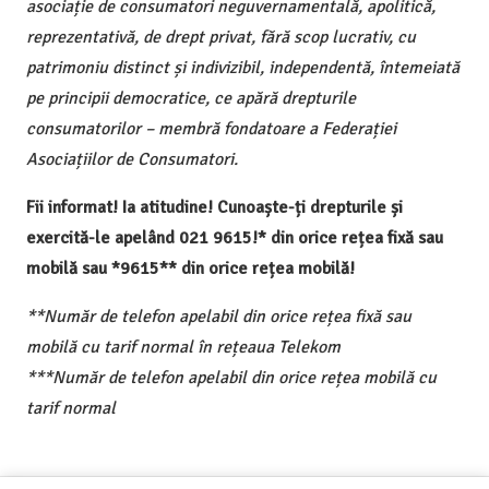
asociație de consumatori neguvernamentală, apolitică,
reprezentativă, de drept privat, fără scop lucrativ, cu
patrimoniu distinct și indivizibil, independentă, întemeiată
pe principii democratice, ce apără drepturile
consumatorilor – membră fondatoare a Federației
Asociațiilor de Consumatori.
Fii informat! Ia atitudine! Cunoaște-ți drepturile și
exercită-le apelând 021 9615!* din orice rețea fixă sau
mobilă sau *9615** din orice rețea mobilă!
**Număr de telefon apelabil din orice rețea fixă sau
mobilă cu tarif normal în rețeaua Telekom
***Număr de telefon apelabil din orice rețea mobilă cu
tarif normal