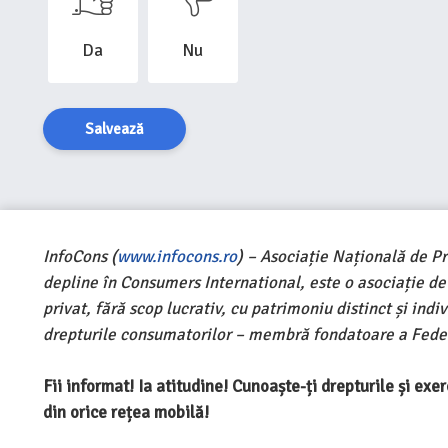
Da
Nu
Salvează
InfoCons (
www.infocons.ro
) – Asociație Națională de P
depline în Consumers International, este o asociație d
privat, fără scop lucrativ, cu patrimoniu distinct și ind
drepturile consumatorilor – membră fondatoare a Feder
Fii informat! Ia atitudine! Cunoaște-ți drepturile și ex
din orice rețea mobilă!