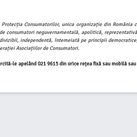
 Protecția Consumatorilor, unica organizație din România c
 de consumatori neguvernamentală, apolitică, reprezentativă
indivizibil, independentă, întemeiată pe principii democratic
rației Asociațiilor de Consumatori.
xercită-le apelând 021 9615 din orice rețea fixă sau mobilă sa