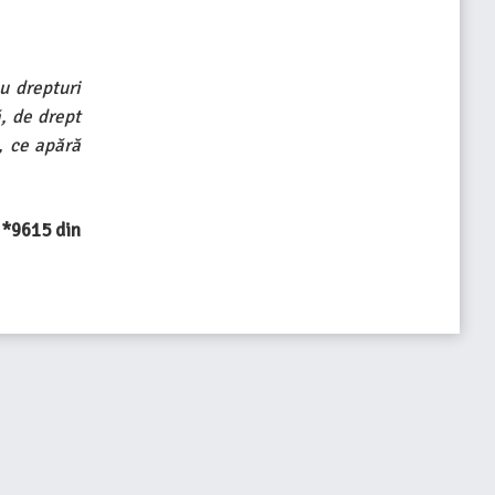
u drepturi
, de drept
e, ce apără
u *9615 din