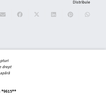
Distribuie
pturi
e drept
 apără
au *9615**