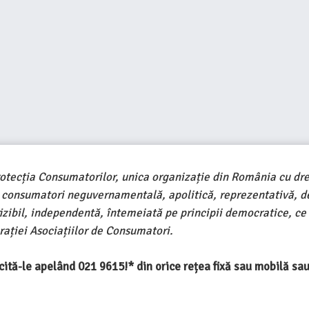
rotecția Consumatorilor, unica organizație din România cu dre
e consumatori neguvernamentală, apolitică, reprezentativă, d
ivizibil, independentă, întemeiată pe principii democratice, ce
ației Asociațiilor de Consumatori.
ercită-le apelând 021 9615!* din orice rețea fixă sau mobilă s