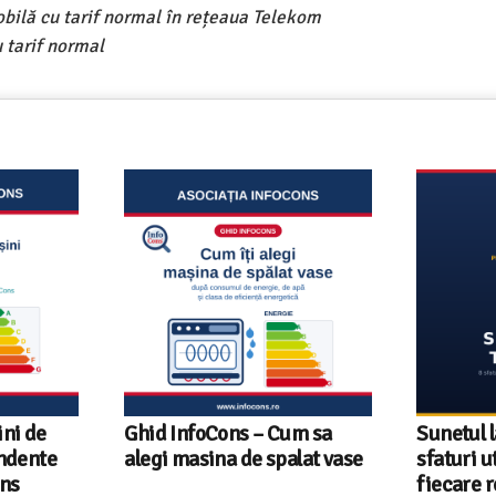
obilă cu tarif normal în rețeaua Telekom
 tarif normal
ni de
Ghid InfoCons – Cum sa
Sunetul l
endente
alegi masina de spalat vase
sfaturi u
ons
fiecare r