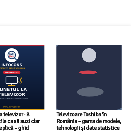
a televizor- 8
Televizoare Toshiba în
tile ca să auzi clar
România – gama de modele,
eplică – ghid
tehnologii și date statistice