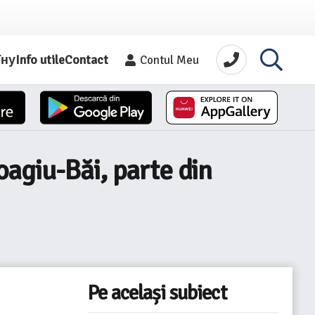
їну
Info utile
Contact
Contul Meu
agiu-Băi, parte din
Pe același subiect