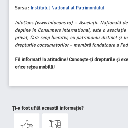
Sursa :
Institutul National al Patrimoniului
InfoCons (www.infocons.ro) – Asociație Națională de
depline în Consumers International, este o asociație
privat, fără scop lucrativ, cu patrimoniu distinct şi 
drepturile consumatorilor – membră fondatoare a Fede
Fii informat! Ia atitudine! Cunoaște-ți drepturile și e
orice rețea mobilă!
Ți-a fost utilă această informație?