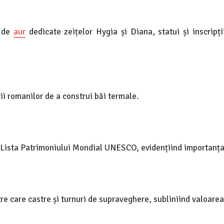
e de
aur
dedicate zeițelor Hygia și Diana, statui și inscripți
ății romanilor de a construi băi termale.
e Lista Patrimoniului Mondial UNESCO, evidențiind importanța
re care castre și turnuri de supraveghere, subliniind valoarea