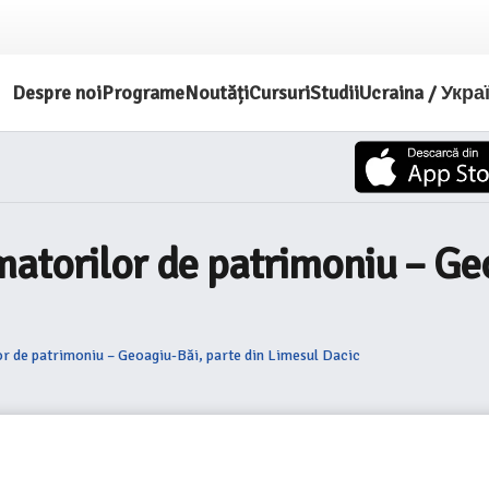
Despre noi
Programe
Noutăți
Cursuri
Studii
Ucraina / Укра
atorilor de patrimoniu – Geo
r de patrimoniu – Geoagiu-Băi, parte din Limesul Dacic