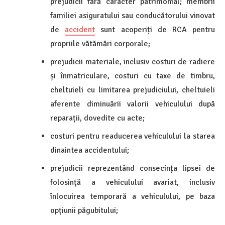
prejudicii fără caracter patrimonial; membrii
familiei asiguratului sau conducătorului vinovat
de
accident
sunt acoperiți de RCA pentru
propriile vătămări corporale;
prejudicii materiale, inclusiv costuri de radiere
și înmatriculare, costuri cu taxe de timbru,
cheltuieli cu limitarea prejudiciului, cheltuieli
aferente diminuării valorii vehiculului după
reparații, dovedite cu acte;
costuri pentru readucerea vehiculului la starea
dinaintea accidentului;
prejudicii reprezentând consecința lipsei de
folosinţă a vehiculului avariat, inclusiv
înlocuirea temporară a vehiculului, pe baza
opțiunii păgubitului;