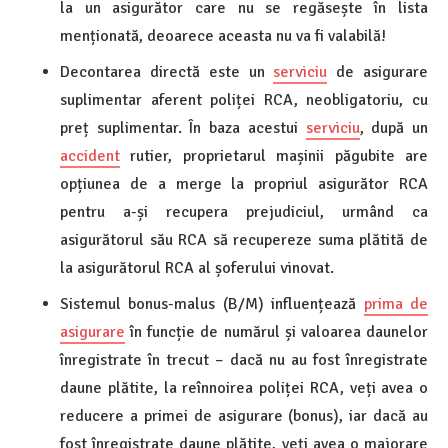
la un asigurător care nu se regăsește în lista
menționată, deoarece aceasta nu va fi valabilă!
Decontarea directă este un
serviciu
de asigurare
suplimentar aferent poliței RCA, neobligatoriu, cu
preț suplimentar. În baza acestui
serviciu
, după un
accident
rutier, proprietarul mașinii păgubite are
opțiunea de a merge la propriul asigurător RCA
pentru a-și recupera prejudiciul, urmând ca
asigurătorul său RCA să recupereze suma plătită de
la asigurătorul RCA al șoferului vinovat.
Sistemul bonus-malus (B/M) influențează
prima de
asigurare
în funcție de numărul și valoarea daunelor
înregistrate în trecut – dacă nu au fost înregistrate
daune plătite, la reînnoirea poliței RCA, veți avea o
reducere a primei de asigurare (bonus), iar dacă au
fost înregistrate daune plătite, veți avea o majorare