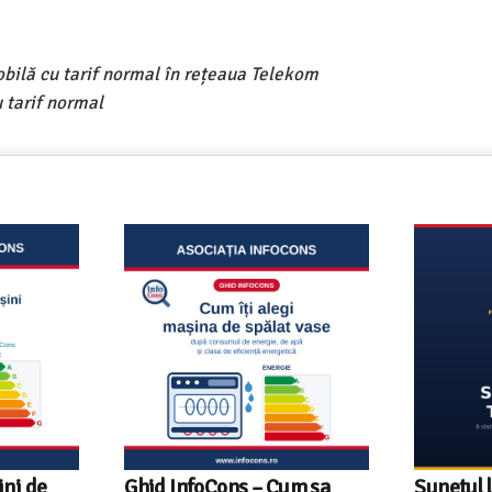
obilă cu tarif normal în rețeaua Telekom
 tarif normal
Ghid InfoCons – Cum sa
Sunetul la tele