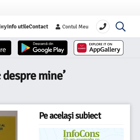
їну
Info utile
Contact
Contul Meu
c despre mine’
Pe același subiect