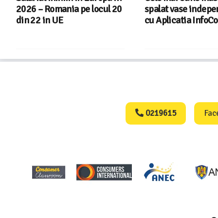
026 – Romania pe locul 20
spalat vase independent
in 22 in UE
cu Aplicatia InfoCons
Consumers Protect
0219615
Fac