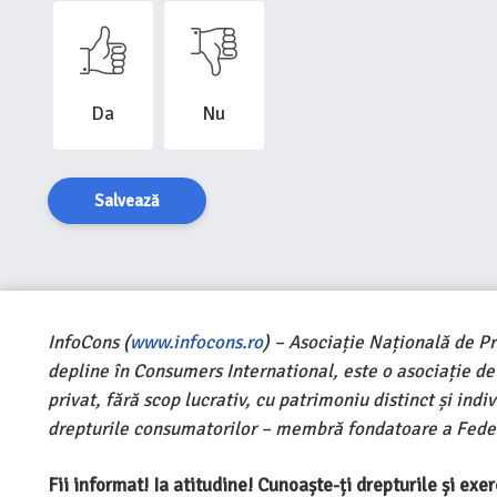
Da
Nu
Salvează
InfoCons (
www.infocons.ro
) – Asociație Națională de P
depline în Consumers International, este o asociație d
privat, fără scop lucrativ, cu patrimoniu distinct și ind
drepturile consumatorilor – membră fondatoare a Feder
Fii informat! Ia atitudine! Cunoaște-ți drepturile și ex