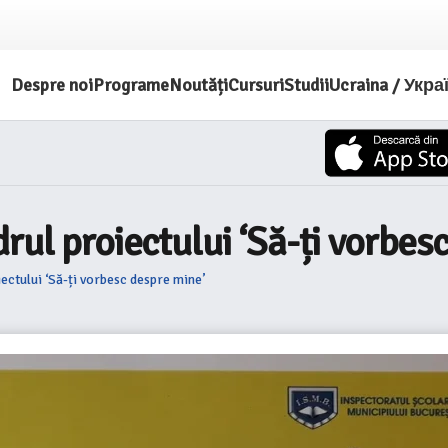
Despre noi
Programe
Noutăți
Cursuri
Studii
Ucraina / Укра
rul proiectului ‘Să-ți vorbes
ectului ‘Să-ți vorbesc despre mine’