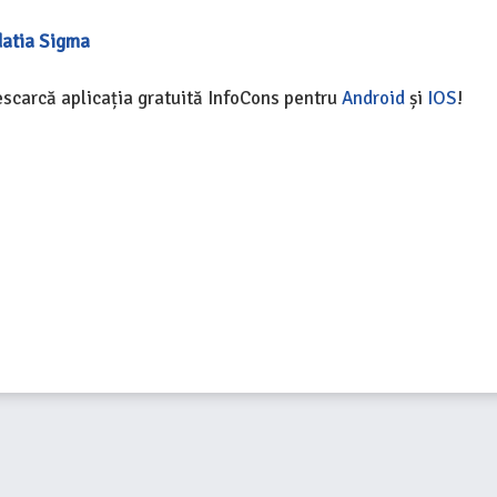
datia Sigma
Descarcă aplicația gratuită InfoCons pentru
Android
și
IOS
!