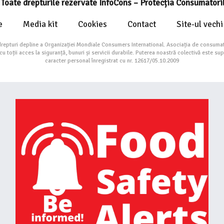
Toate drepturile rezervate InfoCons – Protecția Consumatori
e
Media kit
Cookies
Contact
Site-ul vechi
drepturi depline a Organizației Mondiale Consumers International. Asociația de consumat
toții acces la siguranță, bunuri și servicii durabile. Puterea noastră colectivă este su
caracter personal înregistrat cu nr. 12617/05.10.2009