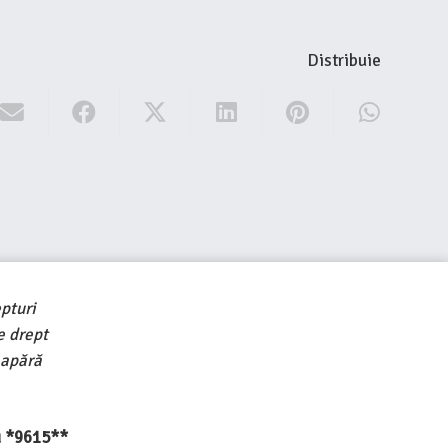
Distribuie
pturi
e drept
 apără
au *9615**