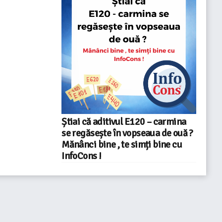
Știai că aditivul E120 – carmina
se regăsește în vopseaua de ouă ?
Mănânci bine , te simți bine cu
InfoCons !