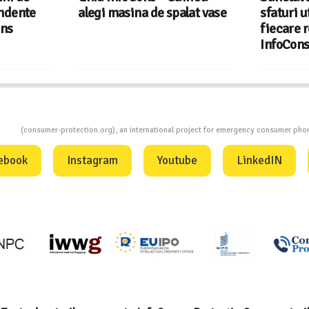
e
alegi masina de spalat vase
sfaturi utile ca
fiecare replică
InfoCons
ion
(consumer-protection.org), an international project for emergency consumer ph
ebook
Instagram
Youtube
LinkedIN