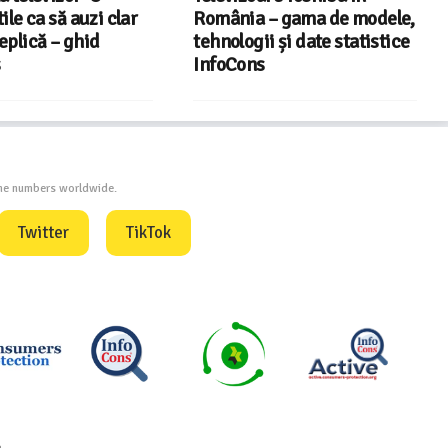
 să auzi clar
România – gama de modele,
docu
 – ghid
tehnologii și date statistice
pent
InfoCons
din 
one numbers worldwide.
Twitter
TikTok