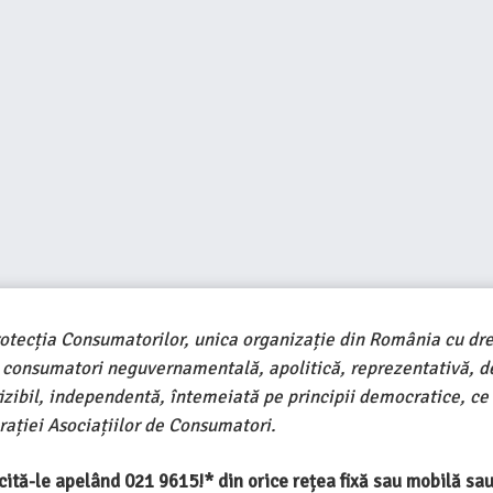
rotecția Consumatorilor, unica organizație din România cu dre
e consumatori neguvernamentală, apolitică, reprezentativă, d
ivizibil, independentă, întemeiată pe principii democratice, ce
ației Asociațiilor de Consumatori.
ercită-le apelând 021 9615!* din orice rețea fixă sau mobilă s