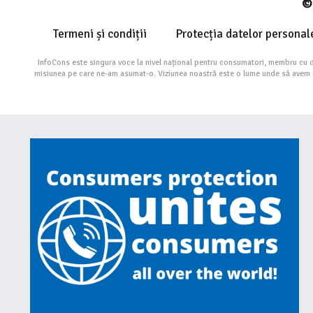
© 
Termeni și condiții
Protecția datelor personal
InfoCons este singura voce la nivel național pentru consumatori, membru cu 
misiunea pe care ne-am asumat-o. Viziunea noastră este o lume unde să avem cu 