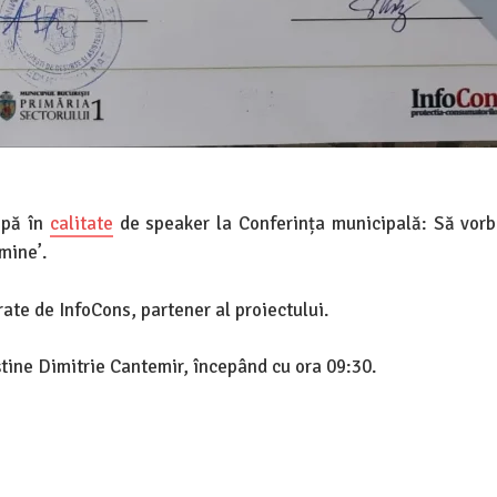
ipă în
calitate
de speaker la Conferința municipală: Să vor
mine’.
rate de InfoCons, partener al proiectului.
știne Dimitrie Cantemir, începând cu ora 09:30.