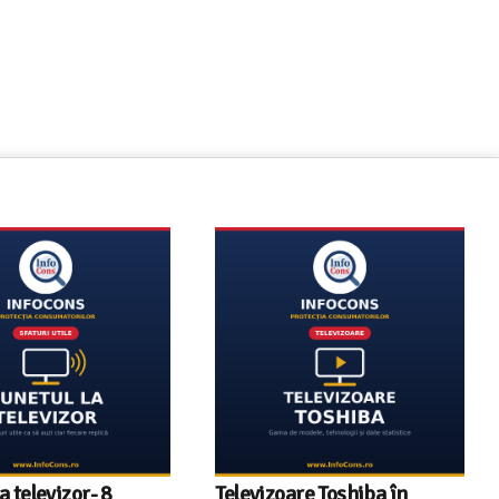
vizor- 8
Televizoare Toshiba în
Info