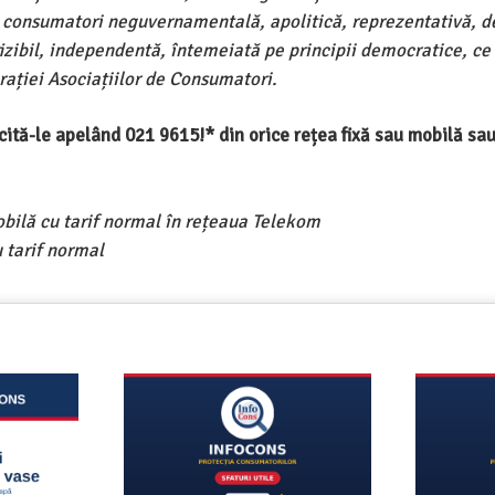
e consumatori neguvernamentală, apolitică, reprezentativă, d
ivizibil, independentă, întemeiată pe principii democratice, ce
ației Asociațiilor de Consumatori.
ercită-le apelând 021 9615!* din orice rețea fixă sau mobilă s
obilă cu tarif normal în rețeaua Telekom
 tarif normal