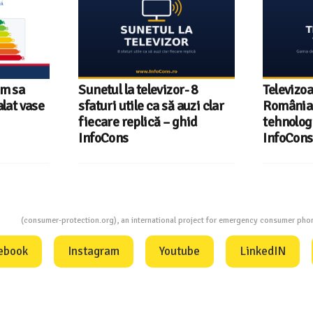
um sa
Sunetul la televizor- 8
Televizoa
lat vase
sfaturi utile ca să auzi clar
România 
fiecare replică – ghid
tehnologi
InfoCons
InfoCons
ion
(consumer-protection.org), an international project for emergency consumer ph
ebook
Instagram
Youtube
LinkedIN