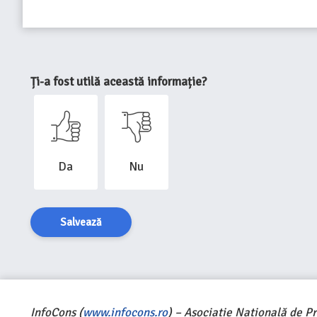
Ți-a fost utilă această informație?
Da
Nu
Salvează
InfoCons (
www.infocons.ro
) – Asociație Națională de P