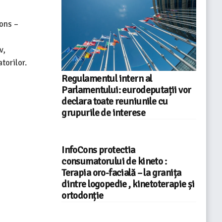
ons –
v,
torilor.
Regulamentul intern al
Parlamentului: eurodeputații vor
declara toate reuniunile cu
grupurile de interese
InfoCons protectia
consumatorului de kineto :
Terapia oro-facială – la granița
dintre logopedie , kinetoterapie și
ortodonție