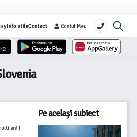
їну
Info utile
Contact
Contul Meu
Slovenia
Pe același subiect
lti ani !