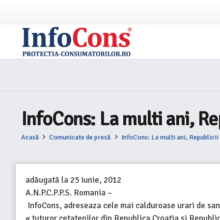
InfoCons: La multi ani, Rep
Acasă
Comunicate de presă
InfoCons: La multi ani, Republicii
adăugată la
25 iunie, 2012
A.N.P.C.P.P.S. Romania –
InfoCons, adreseaza cele mai calduroase urari de sana
« tuturor cetatenilor din Republica Croatia si Republic