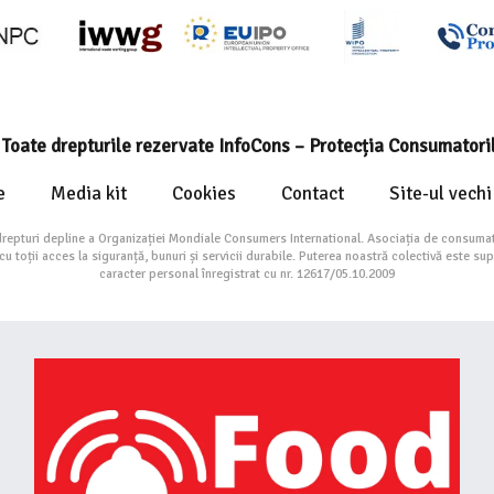
Toate drepturile rezervate InfoCons – Protecția Consumatori
e
Media kit
Cookies
Contact
Site-ul vechi
drepturi depline a Organizației Mondiale Consumers International. Asociația de consumat
toții acces la siguranță, bunuri și servicii durabile. Puterea noastră colectivă este su
caracter personal înregistrat cu nr. 12617/05.10.2009