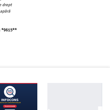
e drept
 apără
au *9615**