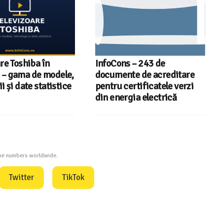
re Toshiba în
InfoCons – 243 de
– gama de modele,
documente de acreditare
i și date statistice
pentru certificatele verzi
din energia electrică
one numbers worldwide.
Twitter
TikTok