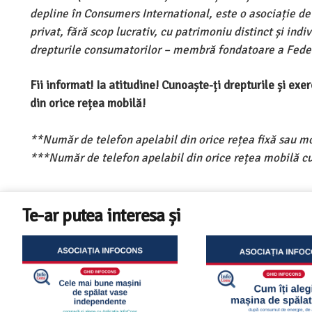
depline în Consumers International, este o asociație d
privat, fără scop lucrativ, cu patrimoniu distinct și ind
drepturile consumatorilor – membră fondatoare a Feder
Fii informat! Ia atitudine! Cunoaște-ți drepturile și ex
din orice rețea mobilă!
**Număr de telefon apelabil din orice rețea fixă sau m
***Număr de telefon apelabil din orice rețea mobilă cu
Te-ar putea interesa și