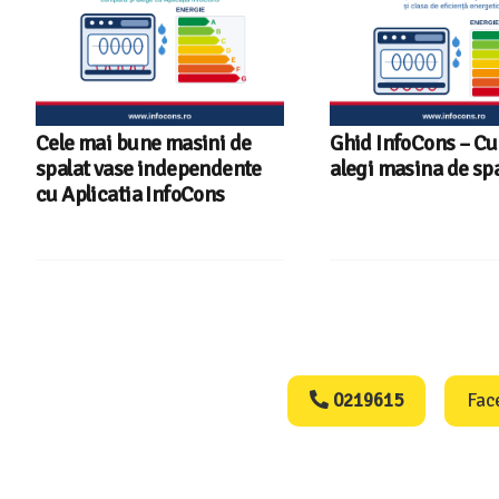
Cele mai bune masini de
Ghid InfoCons – C
spalat vase independente
alegi masina de spa
cu Aplicatia InfoCons
Consumers Protect
0219615
Fac