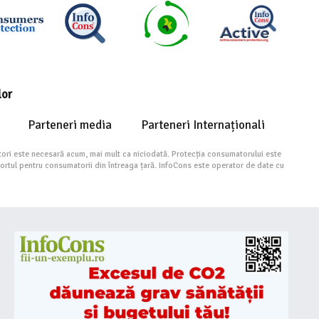
lor
Parteneri media
Parteneri Internaționali
ori este necesară acum, mai mult ca niciodată. Protecția consumatorului este
portul pentru consumatorii din întreaga țară. InfoCons este operator de date cu