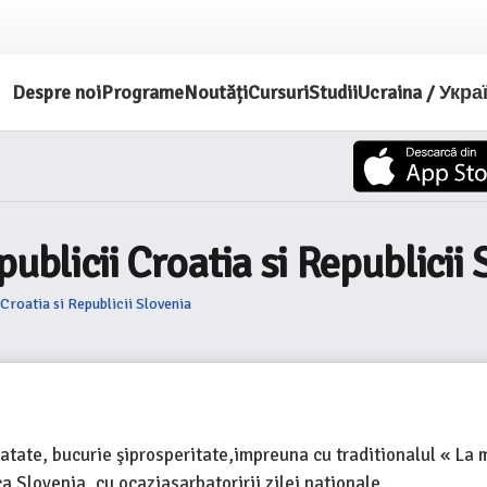
Despre noi
Programe
Noutăți
Cursuri
Studii
Ucraina / Укра
ublicii Croatia si Republicii 
 Croatia si Republicii Slovenia
tate, bucurie şiprosperitate,impreuna cu traditionalul « La mu
a Slovenia, cu ocaziasarbatoririi zilei nationale.