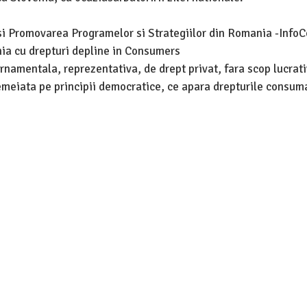
si Promovarea Programelor si Strategiilor din Romania -InfoC
nia cu drepturi depline in Consumers
namentala, reprezentativa, de drept privat, fara scop lucrati
temeiata pe principii democratice, ce apara drepturile consuma