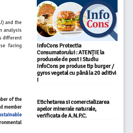
U) and the
n analysis
 different
InfoCons Protectia
ose facing
Consumatorului : ATENȚIE la
produsele de post ! Studiu
InfoCons pe produse tip burger /
gyros vegetal cu până la 20 aditivi
!
ber of the
Etichetarea si comercializarea
nd member
apelor minerale naturale,
ustainable
verificata de A.N.P.C.
ronmental