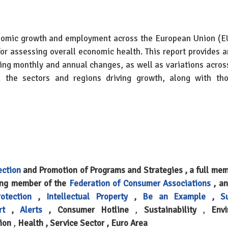
economic growth and employment across the European Union (E
or assessing overall economic health. This report provides a
ing monthly and annual changes, as well as variations across
l the sectors and regions driving growth, along with th
ection
and Promotion of Programs and Strategies , a full mem
ing member of the
Federation of Consumer Associations
, a
otection
,
Intellectual Property
,
Be an Example
,
S
rt
,
Alerts
, Consumer Hotline
,
Sustainability
,
Envi
ion
,
Health , Service Sector , Euro Area