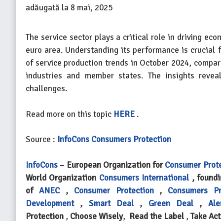
adăugată la
8 mai, 2025
The service sector plays a critical role in driving 
euro area. Understanding its performance is crucial f
of service production trends in October 2024, compar
industries and member states. The insights revea
challenges.
Read more on this topic
HERE
.
Source :
InfoCons Consumers Protection
InfoCons
– European Organization for
Consumer Prot
World Organization
Consumers International
, found
of
ANEC
,
Consumer Protection
,
Consumers Pr
Development
,
Smart Deal
,
Green Deal
,
Ale
Protection
,
Choose Wisely
,
Read the Label
,
Take Act