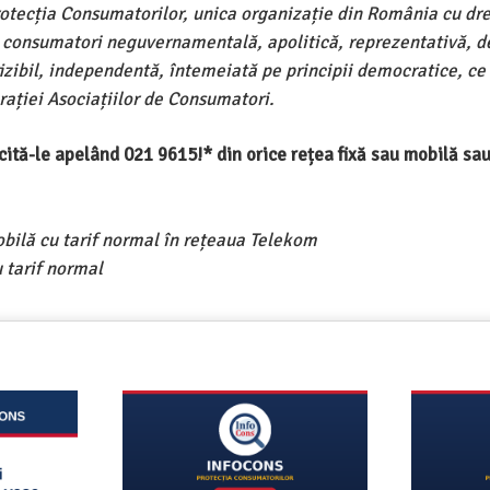
rotecția Consumatorilor, unica organizație din România cu dre
e consumatori neguvernamentală, apolitică, reprezentativă, d
ivizibil, independentă, întemeiată pe principii democratice, ce
ației Asociațiilor de Consumatori.
ercită-le apelând 021 9615!* din orice rețea fixă sau mobilă s
obilă cu tarif normal în rețeaua Telekom
 tarif normal