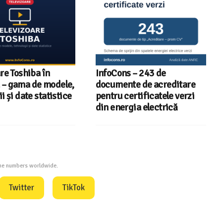
re Toshiba în
InfoCons – 243 de
– gama de modele,
documente de acreditare
i și date statistice
pentru certificatele verzi
din energia electrică
one numbers worldwide.
Twitter
TikTok