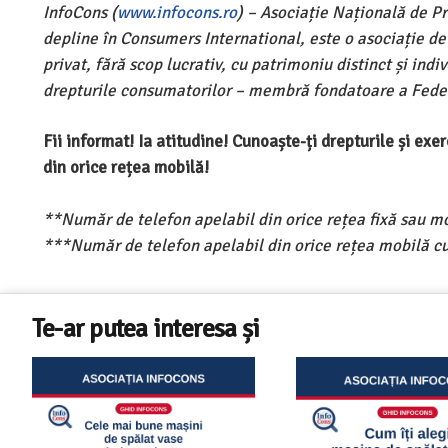
InfoCons (
www.infocons.ro
) – Asociație Națională de P
depline în Consumers International, este o asociație d
privat, fără scop lucrativ, cu patrimoniu distinct și ind
drepturile consumatorilor – membră fondatoare a Feder
Fii informat! Ia atitudine! Cunoaște-ți drepturile și ex
din orice rețea mobilă!
**Număr de telefon apelabil din orice rețea fixă sau m
***Număr de telefon apelabil din orice rețea mobilă cu
Te-ar putea interesa și