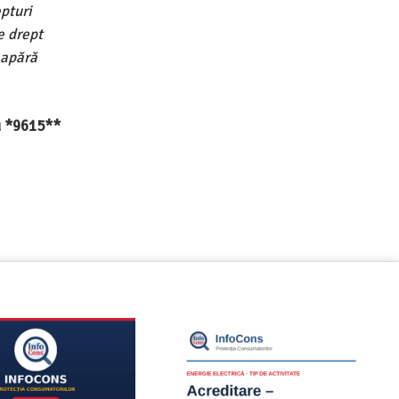
pturi
e drept
 apără
au *9615**