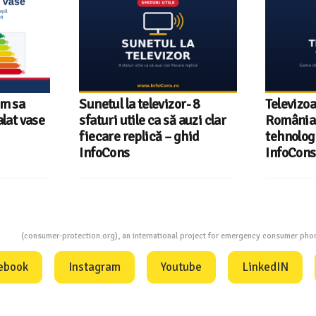
um sa
Sunetul la televizor- 8
Televizoa
lat vase
sfaturi utile ca să auzi clar
România 
fiecare replică – ghid
tehnologi
InfoCons
InfoCons
ion
(consumer-protection.org), an international project for emergency consumer ph
ebook
Instagram
Youtube
LinkedIN