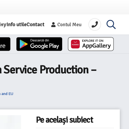
їну
Info utile
Contact
Contul Meu
 Service Production –
a and EU
Pe același subiect