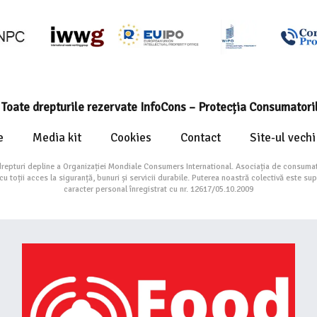
Toate drepturile rezervate InfoCons – Protecția Consumatori
e
Media kit
Cookies
Contact
Site-ul vechi
drepturi depline a Organizației Mondiale Consumers International. Asociația de consumat
toții acces la siguranță, bunuri și servicii durabile. Puterea noastră colectivă este su
caracter personal înregistrat cu nr. 12617/05.10.2009