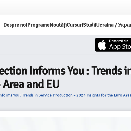
Despre noi
Programe
Noutăți
Cursuri
Studii
Ucraina / Укра
tion Informs You : Trends in
o Area and EU
forms You : Trends in Service Production – 2024 Insights for the Euro Are