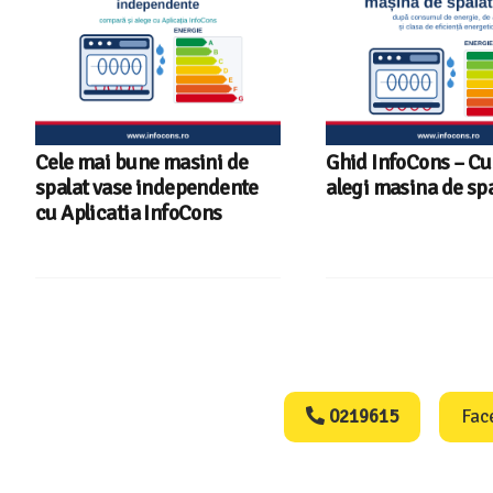
Cele mai bune masini de
Ghid InfoCons – C
spalat vase independente
alegi masina de spa
cu Aplicatia InfoCons
Consumers Protect
0219615
Fac