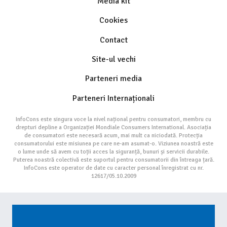
Media kit
Cookies
Contact
Site-ul vechi
Parteneri media
Parteneri Internaționali
InfoCons este singura voce la nivel național pentru consumatori, membru cu
drepturi depline a Organizației Mondiale Consumers International. Asociația
de consumatori este necesară acum, mai mult ca niciodată. Protecția
consumatorului este misiunea pe care ne-am asumat-o. Viziunea noastră este
o lume unde să avem cu toții acces la siguranță, bunuri și servicii durabile.
Puterea noastră colectivă este suportul pentru consumatorii din întreaga țară.
InfoCons este operator de date cu caracter personal înregistrat cu nr.
12617/05.10.2009