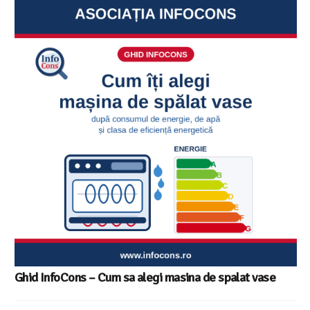
Sunetul la televizor- 8 sfaturi utile ca să a
replică – ghid InfoCons
spalat vase