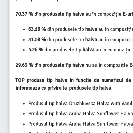
70.37 %
din
produsele tip halva
au în compoziție
E-ur
63.16
%
din produsele tip
halva
au în compoziți
31.58
%
din produsele tip
halva
au în compoziți
5.26
%
din produsele tip
halva
au în compoziție
29.63 %
din
produsele tip halva
nu au în compoziție
E
TOP produse tip halva in functie de numericul de a
informeaza cu privire la produsele tip halva
Produsul tip halva Druzhkivska Halva with Vanila
Produsul tip halva Aruha Halva Sunflower Halva 
Produsul tip halva Aruha Halva Sunflower Halva 