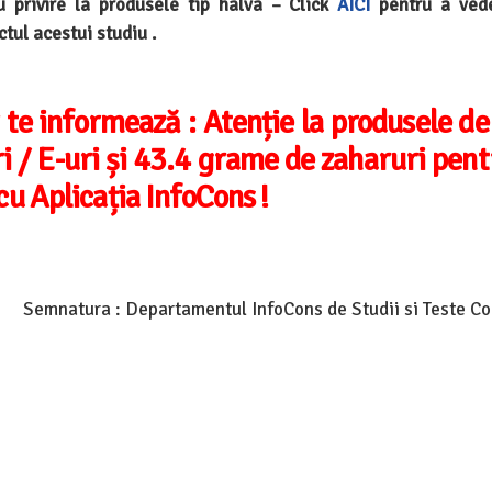
u privire la produsele tip halva –
Click
AICI
pentru a vede
tul acestui studiu .
 te informează :
Atenție la produsele de
ri / E-uri și 43.4 grame de zaharuri pen
u Aplicația InfoCons !
Semnatura : Departamentul InfoCons de Studii si Teste C