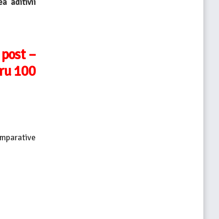
a aditivii
 post –
tru 100
omparative