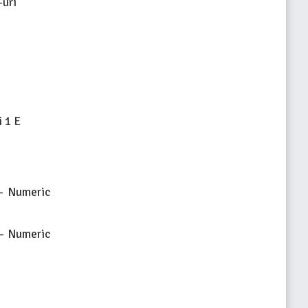
-uri
 1 E
– Numeric
 – Numeric