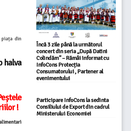
piața din
Încă 3 zile până la următorul
concert din seria „După Datini
Colindăm” – Rămâi informat cu
p halva
InfoCons Protecția
Consumatorului , Partener al
evenimentului
Peștele
Participare InfoCons la sedinta
ilor !
Consiliului de Export din cadrul
Ministerului Economiei
alimentari