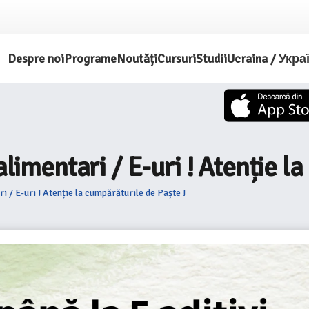
Despre noi
Programe
Noutăți
Cursuri
Studii
Ucraina / Укра
alimentari / E-uri ! Atenție l
ri / E-uri ! Atenție la cumpărăturile de Paște !