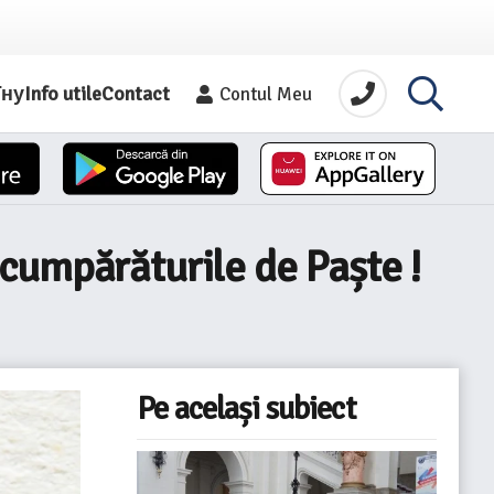
їну
Info utile
Contact
Contul Meu
a cumpărăturile de Paște !
Pe același subiect