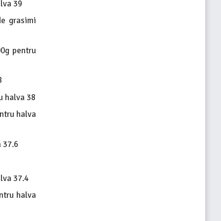
lva 39
de grasimi
00g pentru
8
u halva 38
ntru halva
 37.6
lva 37.4
ntru halva