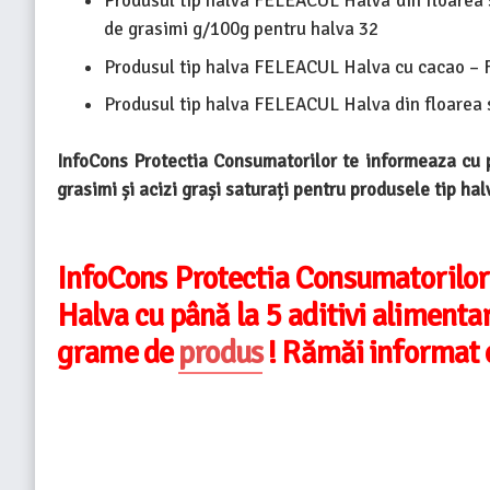
Produsul tip halva FELEACUL Halva din floarea 
de grasimi g/100g pentru halva 32
Produsul tip halva FELEACUL Halva cu cacao – 
Produsul tip halva FELEACUL Halva din floarea 
InfoC
ons Protectia Consumatorilor te informeaza cu pr
grasimi și acizi grași saturați pentru produsele tip hal
InfoCons Protectia Consumatorilor
Halva cu până la 5 aditivi alimenta
grame de
produs
! Rămăi informat c