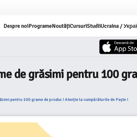
Despre noi
Programe
Noutăți
Cursuri
Studii
Ucraina / Укра
me de grăsimi pentru 100 gra
ăsimi pentru 100 grame de produs ! Atenție la cumpărăturile de Paște !