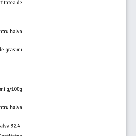
titatea de
ntru halva
de grasimi
imi g/100g
ntru halva
alva 32.4