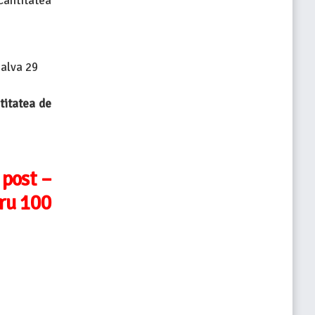
Cantitatea
halva 29
titatea de
 post –
tru 100