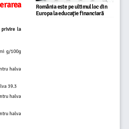
perarea
România este pe ultimul loc din
Europa la educație financiară
privire la
imi g/100g
ntru halva
lva 39.3
ntru halva
ntru halva