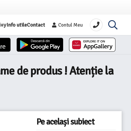
їну
Info utile
Contact
Contul Meu
me de produs ! Atenție la
Pe același subiect