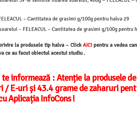
soarelui 59 % seminte floarea soarelui, 400g – FELEACUL – 
FELEACUL – Cantitatea de grasimi g/100g pentru halva 29
soarelui – FELEACUL – Cantitatea de grasimi g/100g pentru 
ivire la produsele tip halva – Click
AICI
pentru a vedea can
va ce au facut obiectul acestui studiu .
 te informează :
Atenție la produsele de
ri / E-uri și 43.4 grame de zaharuri pen
u Aplicația InfoCons !