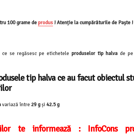
ntru 100 grame de
produs
! Atenție la cumpărăturile de Paște !
r ce se regăsesc pe etichetele
produselor tip
halva
de pe 
dusele tip halva ce au facut obiectul st
ilor
a
variază între
29 g
și
42.5
g
rilor te informează :
InfoCons pro