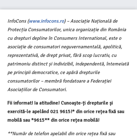
InfoCons (
www.infocons.ro
) – Asociație Națională de
Protecția Consumatorilor, unica organizație din România
cu drepturi depline în Consumers International, este o
asociație de consumatori neguvernamentală, apolitică,
reprezentativă, de drept privat, fără scop lucrativ, cu
patrimoniu distinct și indivizibil, independentă, întemeiată
pe principii democratice, ce apără drepturile
consumatorilor – membră fondatoare a Federației
Asociațiilor de Consumatori.
Fii informat! Ia atitudine! Cunoaște-ți drepturile și
exercită-le apelând 021 9615!* din orice rețea fixă sau
mobilă sau *9615** din orice rețea mobilă!
**Număr de telefon apelabil din orice rețea fixă sau