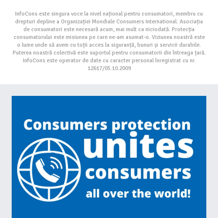
InfoCons este singura voce la nivel național pentru consumatori, membru cu
drepturi depline a Organizației Mondiale Consumers International. Asociația
de consumatori este necesară acum, mai mult ca niciodată. Protecția
consumatorului este misiunea pe care ne-am asumat-o. Viziunea noastră este
o lume unde să avem cu toții acces la siguranță, bunuri și servicii durabile.
Puterea noastră colectivă este suportul pentru consumatorii din întreaga țară.
InfoCons este operator de date cu caracter personal înregistrat cu nr.
12617/05.10.2009