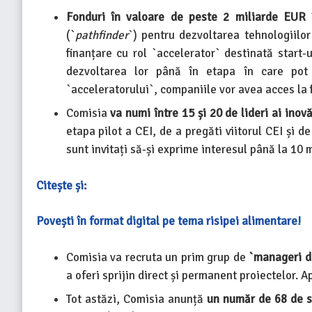
Fonduri în valoare de peste 2 miliarde EUR
î
(`
pathfinder
`) pentru dezvoltarea tehnologiilo
finanțare cu rol `accelerator` destinată start-u
dezvoltarea lor până în etapa în care pot a
`acceleratorului`, companiile vor avea acces la f
Comisia
va numi între 15 și 20 de lideri ai inovă
etapa pilot a CEI, de a pregăti viitorul CEI și d
sunt invitați să-și exprime interesul până la 10 
Citește și:
Povești în format digital pe tema risipei alimentare!
Comisia va recruta un prim grup de
`manageri d
a oferi sprijin direct și permanent proiectelor. A
Tot astăzi, Comisia anunță
un număr de 68 de s