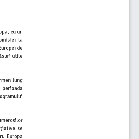
opa, cu un
misiei la
Europei de
ăsuri utile
ermen lung
n perioada
rogramului
numeroșilor
țiative se
tru Europa