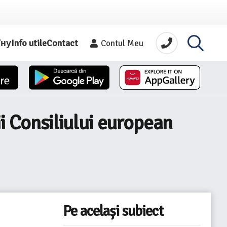
їну
Info utile
Contact
Contul Meu
i Consiliului european
Pe același subiect