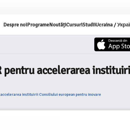
Despre noi
Programe
Noutăți
Cursuri
Studii
Ucraina / Укра
pentru accelerarea instituiri
accelerarea instituirii Consiliului european pentru inovare