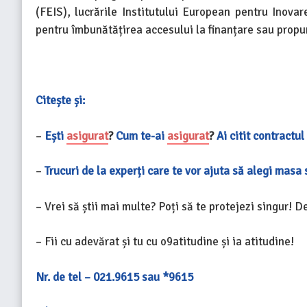
(FEIS), lucrările Institutului European pentru Inova
pentru îmbunătățirea accesului la finanțare sau propun
Citește și:
–
Ești
asigurat
?
Cum te-ai
asigurat
?
Ai citit contractu
–
Trucuri de la experți care te vor ajuta să alegi masa
– Vrei să știi mai multe? Poți să te protejezi singur! 
– Fii cu adevărat și tu cu o9atitudine și ia atitudine!
Nr. de tel – 021.9615 sau *9615