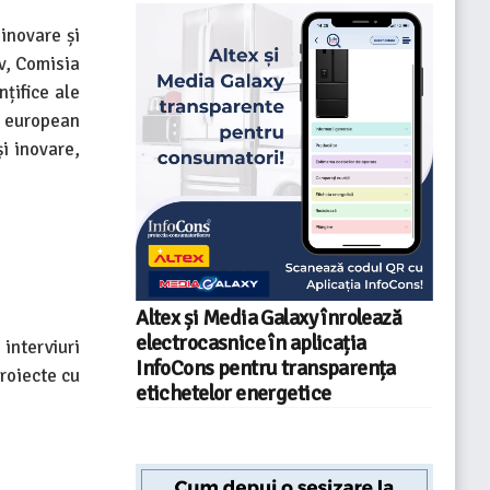
inovare și
iv, Comisia
țifice ale
l european
i inovare,
Altex și Media Galaxy înrolează
electrocasnice în aplicația
interviuri
InfoCons pentru transparența
proiecte cu
etichetelor energetice