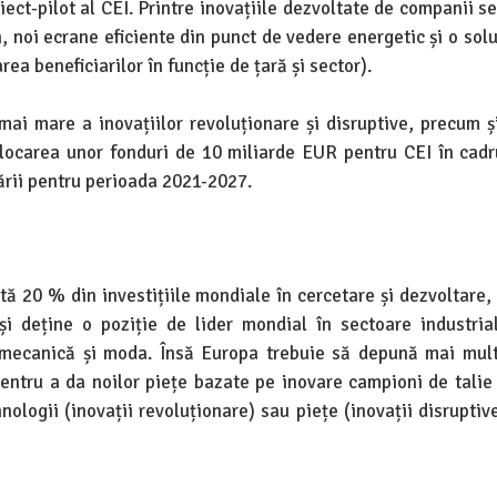
iect-pilot al CEI. Printre inovațiile dezvoltate de companii 
 noi ecrane eficiente din punct de vedere energetic și o solu
rea beneficiarilor în funcție de țară și sector).
ai mare a inovațiilor revoluționare și disruptive, precum ș
 alocarea unor fonduri de 10 miliarde EUR pentru CEI în cadr
ării pentru perioada 2021-2027.
ă 20 % din investițiile mondiale în cercetare și dezvoltare,
i deține o poziție de lider mondial în sectoare industri
a mecanică și moda. Însă Europa trebuie să depună mai mult
entru a da noilor piețe bazate pe inovare campioni de talie
nologii (inovații revoluționare) sau piețe (inovații disrupti