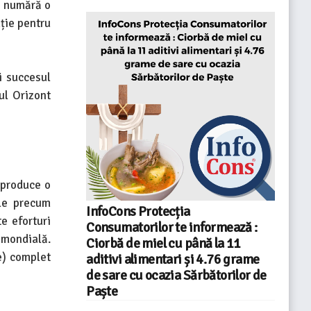
se numără o
ție pentru
i succesul
ul Orizont
 produce o
ale precum
InfoCons Protecția
e eforturi
Consumatorilor te informează :
 mondială.
Ciorbă de miel cu până la 11
ve) complet
aditivi alimentari și 4.76 grame
de sare cu ocazia Sărbătorilor de
Paște