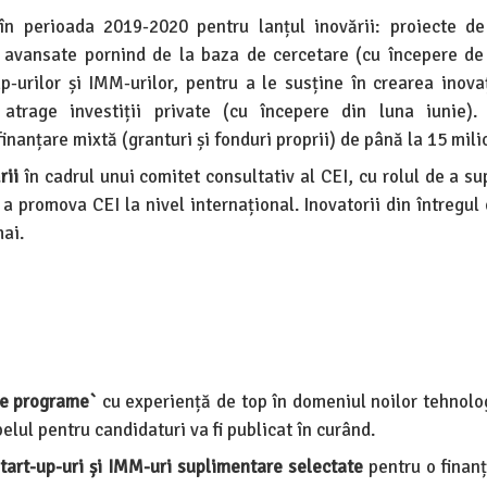
n perioada 2019-2020 pentru lanțul inovării: proiecte de
r avansate pornind de la baza de cercetare (cu începere de
p-urilor și IMM-urilor, pentru a le susține în crearea inovaț
trage investiții private (cu începere din luna iunie). 
inanțare mixtă (granturi și fonduri proprii) de până la 15 mil
rii
în cadrul unui comitet consultativ al CEI, cu rolul de a s
e a promova CEI la nivel internațional. Inovatorii din întregu
mai.
e programe`
cu experiență de top în domeniul noilor tehnolog
pelul pentru candidaturi va fi publicat în curând.
tart-up-uri și IMM-uri suplimentare selectate
pentru o finanț