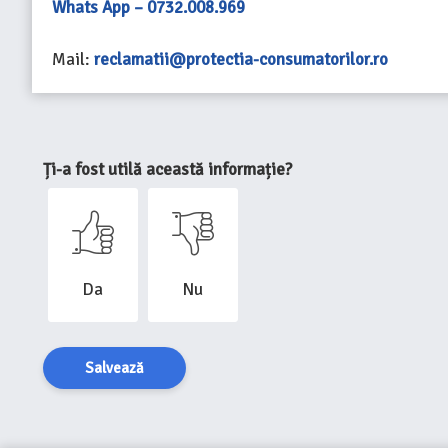
Whats App – 0732.008.969
Mail:
reclamatii@protectia-consumatorilor.ro
Ți-a fost utilă această informație?
Da
Nu
Salvează