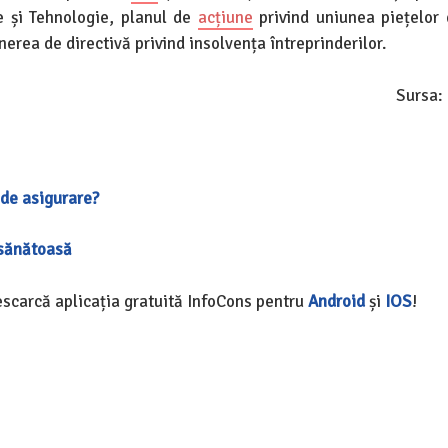
re și Tehnologie, planul de
acțiune
privind uniunea piețelor 
erea de directivă privind insolvența întreprinderilor.
Sursa:
l de asigurare?
 sănătoasă
Descarcă aplicația gratuită InfoCons pentru
Android
și
IOS
!