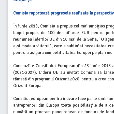
Comisia raportează progresele realizate în perspecti
În iunie 2018, Comisia a propus cel mai ambițios prog
buget propus de 100 de miliarde EUR pentru peri
reuniunea liderilor UE din 16 mai de la Sofia, `O age
a-și modela viitorul`, care a subliniat necesitatea cr
pentru a asigura competitivitatea Europei pe plan mon
Concluziile Consiliului European din 28 iunie 2018 
(2021-2027). Liderii UE au invitat Comisia să lanse
rămasă din programul Orizont 2020, pentru a crea cond
Orizont Europa.
Consiliul european pentru inovare face parte dintr-un 
antreprenori din Europa toate posibilitățile de a dev
numără un program paneuropean de fonduri de fond