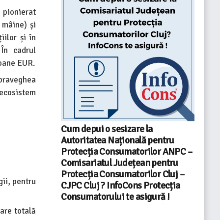
 pionierat
 mâine) și
iilor și în
În cadrul
ioane EUR.
upraveghea
l ecosistem
Cum depui o sesizare la
Autoritatea Națională pentru
Protecția Consumatorilor ANPC –
Comisariatul Județean pentru
Protecția Consumatorilor Cluj –
ii, pentru
CJPC Cluj ? InfoCons Protecția
Consumatorului te asigură !
are totală