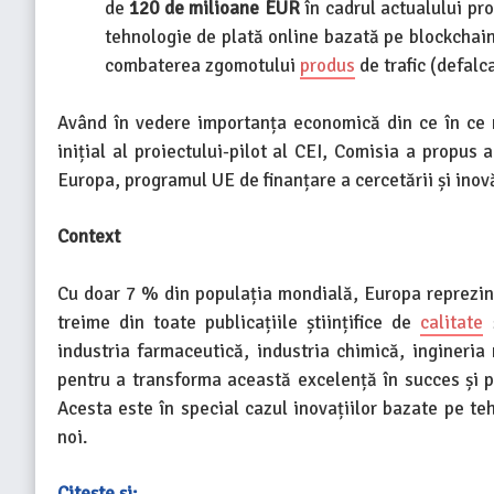
de
120 de milioane EUR
în cadrul actualului pro
tehnologie de plată online bazată pe blockchain,
combaterea zgomotului
produs
de trafic (defalca
Având în vedere importanța economică din ce în ce m
inițial al proiectului-pilot al CEI, Comisia a propus
Europa, programul UE de finanțare a cercetării și inov
Context
Cu doar 7 % din populația mondială, Europa reprezint
treime din toate publicațiile științifice de
calitate
ș
industria farmaceutică, industria chimică, ingineri
pentru a transforma această excelență în succes și p
Acesta este în special cazul inovațiilor bazate pe teh
noi.
Citește și: