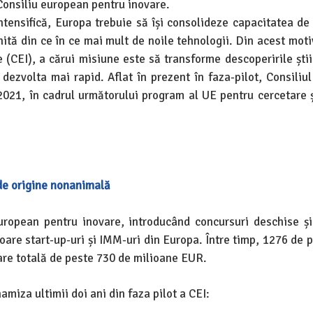
 Consiliu european pentru inovare.
intensifică, Europa trebuie să își consolideze capacitatea de 
nită din ce în ce mai mult de noile tehnologii. Din acest mot
(CEI), a cărui misiune este să transforme descoperirile știin
dezvolta mai rapid. Aflat în prezent în faza-pilot, Consiliu
2021, în cadrul următorului program al UE pentru cercetare ș
de origine nonanimală
uropean pentru inovare, introducând concursuri deschise și 
toare start-up-uri și IMM-uri din Europa. Între timp, 1276 de 
țare totală de peste 730 de milioane EUR.
miza ultimii doi ani din faza pilot a CEI: