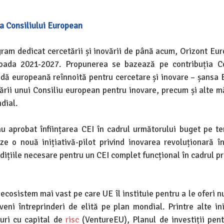
va Consiliului European
ram dedicat cercetării și inovării de până acum, Orizont Eur
oada 2021-2027. Propunerea se bazează pe contribuția Co
ndă europeană reînnoită pentru cercetare și inovare – șansa 
eării unui Consiliu european pentru inovare, precum și alte m
dial.
au aprobat înființarea CEI în cadrul următorului buget pe t
ze o nouă inițiativă-pilot privind inovarea revoluționară î
ițiile necesare pentru un CEI complet funcțional în cadrul p
ecosistem mai vast pe care UE îl instituie pentru a le oferi 
eni întreprinderi de elită pe plan mondial. Printre alte ini
uri cu capital de
risc
(VentureEU), Planul de investiții pen