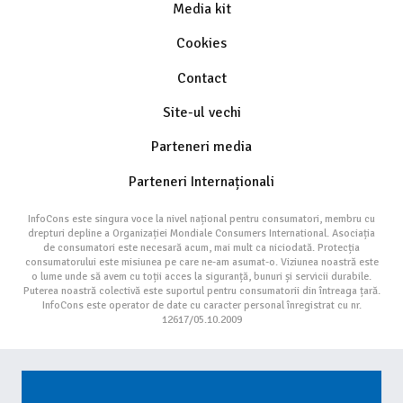
Media kit
Cookies
Contact
Site-ul vechi
Parteneri media
Parteneri Internaționali
InfoCons este singura voce la nivel național pentru consumatori, membru cu
drepturi depline a Organizației Mondiale Consumers International. Asociația
de consumatori este necesară acum, mai mult ca niciodată. Protecția
consumatorului este misiunea pe care ne-am asumat-o. Viziunea noastră este
o lume unde să avem cu toții acces la siguranță, bunuri și servicii durabile.
Puterea noastră colectivă este suportul pentru consumatorii din întreaga țară.
InfoCons este operator de date cu caracter personal înregistrat cu nr.
12617/05.10.2009