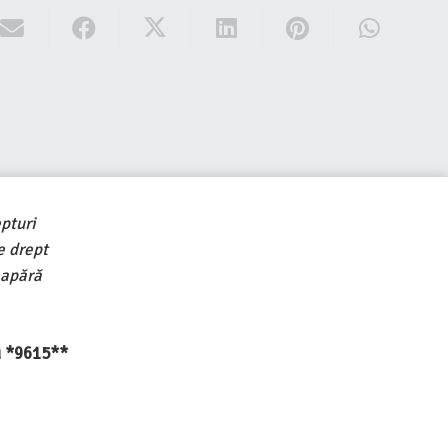
pturi
e drept
 apără
au *9615**