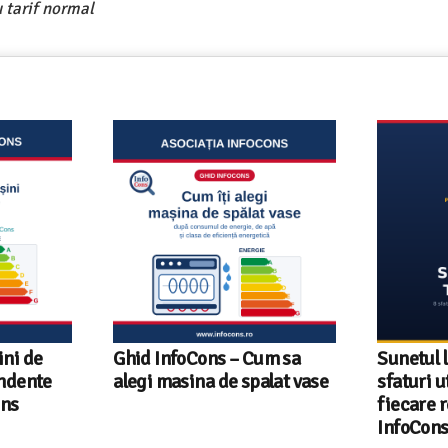
 tarif normal
um sa
Sunetul la televizor- 8
Televizoa
lat vase
sfaturi utile ca să auzi clar
România 
fiecare replică – ghid
tehnologi
InfoCons
InfoCons