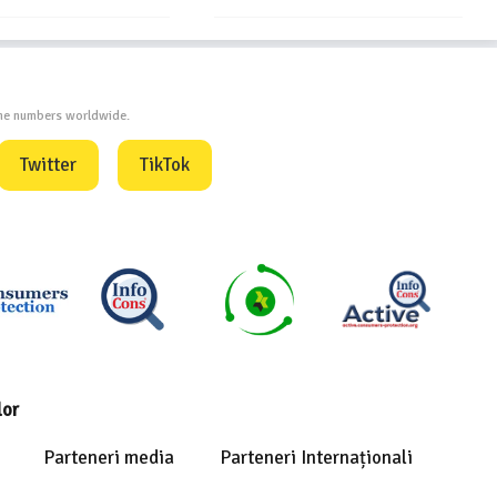
one numbers worldwide.
Twitter
TikTok
lor
Parteneri media
Parteneri Internaționali