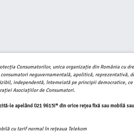
rotecția Consumatorilor, unica organizație din România cu dre
e consumatori neguvernamentală, apolitică, reprezentativă, d
ivizibil, independentă, întemeiată pe principii democratice, ce
ației Asociațiilor de Consumatori.
ercită-le apelând 021 9615!* din orice rețea fixă sau mobilă s
obilă cu tarif normal în rețeaua Telekom