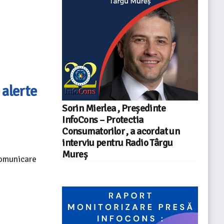
 alerte
Sorin Mierlea , Președinte
InfoCons – Protectia
Consumatorilor , a acordat un
interviu pentru Radio Târgu
Mureș
Comunicare