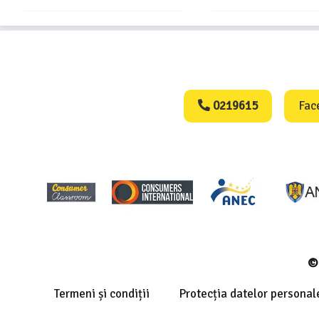
Consumers Protect
0219615
Fac
© 
Termeni și condiții
Protecția datelor personal