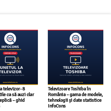
re Toshiba în
InfoCons – 243 de
– gama de modele,
documente de acreditare
i și date statistice
pentru certificatele verzi
din energia electrică