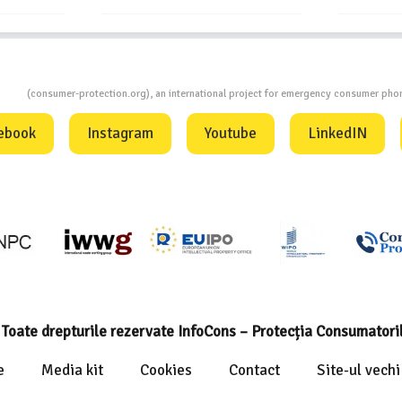
ion
(consumer-protection.org), an international project for emergency consumer ph
ebook
Instagram
Youtube
LinkedIN
Toate drepturile rezervate InfoCons – Protecția Consumatori
e
Media kit
Cookies
Contact
Site-ul vechi