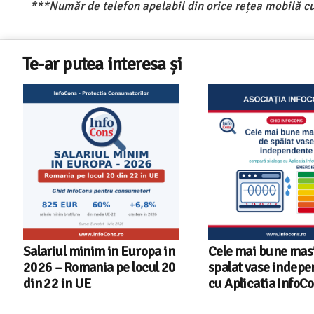
***Număr de telefon apelabil din orice rețea mobilă cu
Te-ar putea interesa și
Cele mai bune masini de
Ghid InfoCons – C
spalat vase independente
alegi masina de spa
cu Aplicatia InfoCons