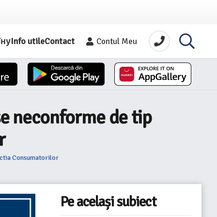
їну
Info utile
Contact
Contul Meu
use neconforme de tip
r
tectia Consumatorilor
Pe același subiect