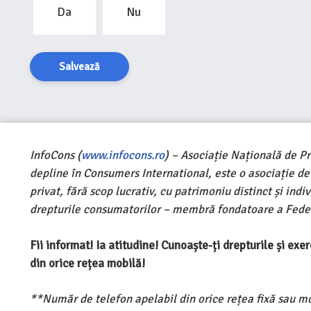
Da
Nu
Salvează
InfoCons (
www.infocons.ro
) – Asociație Națională de P
depline în Consumers International, este o asociație d
privat, fără scop lucrativ, cu patrimoniu distinct și ind
drepturile consumatorilor – membră fondatoare a Feder
Fii informat! Ia atitudine! Cunoaște-ți drepturile și ex
din orice rețea mobilă!
**Număr de telefon apelabil din orice rețea fixă sau m