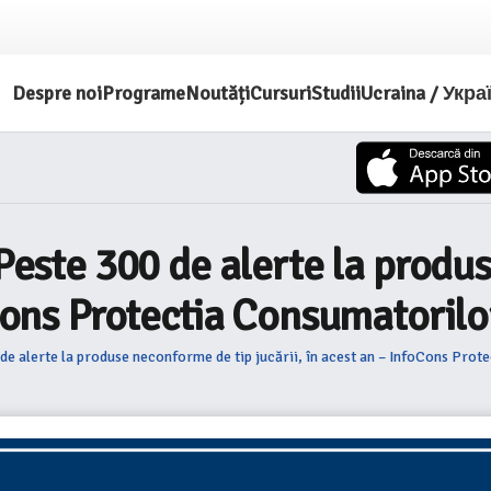
Despre noi
Programe
Noutăți
Cursuri
Studii
Ucraina / Укра
 Peste 300 de alerte la prod
oCons Protectia Consumatorilo
 de alerte la produse neconforme de tip jucării, în acest an – InfoCons Pro