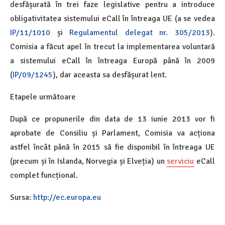
desfășurată în trei faze legislative pentru a introduce
obligativitatea sistemului eCall în întreaga UE (a se vedea
IP/11/1010
și
Regulamentul delegat nr. 305/2013
).
Comisia a făcut apel în trecut la implementarea voluntară
a sistemului eCall în întreaga Europă până în 2009
(
IP/09/1245
), dar aceasta s­a desfășurat lent.
Etapele următoare
După ce propunerile din data de 13 iunie 2013 vor fi
aprobate de Consiliu și Parlament, Comisia va acționa
astfel încât până în 2015 să fie disponibil în întreaga UE
(precum și în Islanda, Norvegia și Elveția) un
serviciu
eCall
complet funcțional.
Sursa:
http://ec.europa.eu