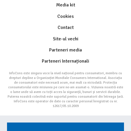
Media kit
Cookies
Contact
Site-ul vechi
Parteneri media
Parteneri Internaționali
InfoCons este singura voce la nivel național pentru consumatori, membru cu
drepturi depline a Organizației Mondiale Consumers International. Asociația
de consumatori este necesară acum, mai mult ca niciodată. Protecția
consumatorului este misiunea pe care ne-am asumat-o. Viziunea noastră este
o lume unde să avem cu toții acces la siguranță, bunuri și servicii durabile.
Puterea noastră colectivă este suportul pentru consumatorii din întreaga țară.
InfoCons este operator de date cu caracter personal înregistrat cu nr.
12617/05.10.2009