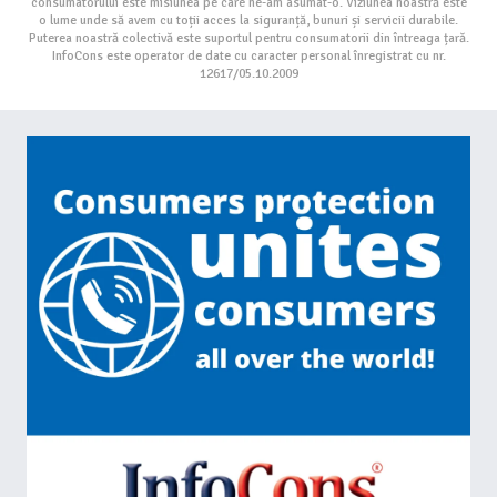
consumatorului este misiunea pe care ne-am asumat-o. Viziunea noastră este
o lume unde să avem cu toții acces la siguranță, bunuri și servicii durabile.
Puterea noastră colectivă este suportul pentru consumatorii din întreaga țară.
InfoCons este operator de date cu caracter personal înregistrat cu nr.
12617/05.10.2009