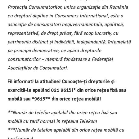
Protecția Consumatorilor, unica organizație din România
cu drepturi depline în Consumers International, este o
asociație de consumatori neguvernamentală, apolitică,
reprezentativă, de drept privat, fără scop lucrativ, cu
patrimoniu distinct și indivizibil, independentă, întemeiată
pe principii democratice, ce apără drepturile
consumatorilor – membră fondatoare a Federației
Asociațiilor de Consumatori.
Fii informat! Ia atitudine! Cunoaște-ți drepturile și
exercită-le apelând 021 9615!* din orice rețea fixă sau
mobilă sau *9615** din orice rețea mobilă!
**Număr de telefon apelabil din orice rețea fixă sau
mobilă cu tarif normal în rețeaua Telekom
***Număr de telefon apelabil din orice rețea mobilă cu
tarif normal