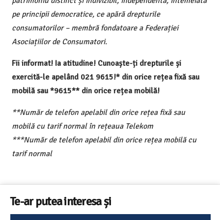
patrimoniu distinct și indivizibil, independentă, întemeiată
pe principii democratice, ce apără drepturile
consumatorilor – membră fondatoare a Federației
Asociațiilor de Consumatori.
Fii informat! Ia atitudine! Cunoaște-ți drepturile și
exercită-le apelând 021 9615!* din orice rețea fixă sau
mobilă sau *9615** din orice rețea mobilă!
**Număr de telefon apelabil din orice rețea fixă sau
mobilă cu tarif normal în rețeaua Telekom
***Număr de telefon apelabil din orice rețea mobilă cu
tarif normal
Te-ar putea interesa și