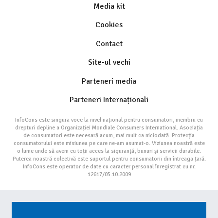
Media kit
Cookies
Contact
Site-ul vechi
Parteneri media
Parteneri Internaționali
InfoCons este singura voce la nivel național pentru consumatori, membru cu
drepturi depline a Organizației Mondiale Consumers International. Asociația
de consumatori este necesară acum, mai mult ca niciodată. Protecția
consumatorului este misiunea pe care ne-am asumat-o. Viziunea noastră este
o lume unde să avem cu toții acces la siguranță, bunuri și servicii durabile.
Puterea noastră colectivă este suportul pentru consumatorii din întreaga țară.
InfoCons este operator de date cu caracter personal înregistrat cu nr.
12617/05.10.2009