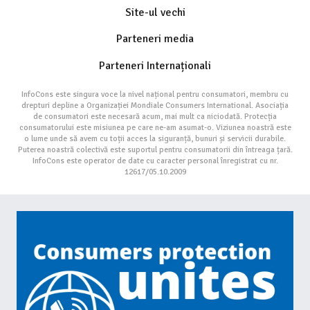
Site-ul vechi
Parteneri media
Parteneri Internaționali
InfoCons este singura voce la nivel național pentru consumatori, membru cu
drepturi depline a Organizației Mondiale Consumers International. Asociația
de consumatori este necesară acum, mai mult ca niciodată. Protecția
consumatorului este misiunea pe care ne-am asumat-o. Viziunea noastră este
o lume unde să avem cu toții acces la siguranță, bunuri și servicii durabile.
Puterea noastră colectivă este suportul pentru consumatorii din întreaga țară.
InfoCons este operator de date cu caracter personal înregistrat cu nr.
12617/05.10.2009