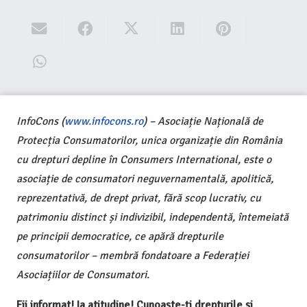
InfoCons (
www.infocons.ro
) – Asociație Națională de
Protecția Consumatorilor, unica organizație din România
cu drepturi depline în Consumers International, este o
asociație de consumatori neguvernamentală, apolitică,
reprezentativă, de drept privat, fără scop lucrativ, cu
patrimoniu distinct și indivizibil, independentă, întemeiată
pe principii democratice, ce apără drepturile
consumatorilor – membră fondatoare a Federației
Asociațiilor de Consumatori.
Fii informat! Ia atitudine! Cunoaște-ți drepturile și