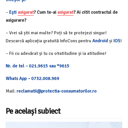
–
Ești
asigurat
? Cum te-ai
asigurat
? Ai citit contractul de
asigurare?
– Vrei să știi mai multe? Poți să te protejezi singur!
Descarcă aplicația gratuită InfoCons pentru
Android
și
IOS
!
– Fii cu adevărat și tu cu o9atitudine și ia atitudine!
Nr. de tel – 021.9615 sau *9615
Whats App – 0732.008.969
Mail:
reclamatii@protectia-consumatorilor.ro
Pe același subiect