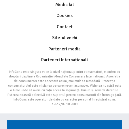
Media kit
Cookies
Contact
Site-ul vechi
Parteneri media
Parteneri Internaționali
InfoCons este singura voce la nivel național pentru consumatori, membru cu
drepturi depline a Organizației Mondiale Consumers International. Asociația
de consumatori este necesară acum, mai mult ca niciodată. Protecția
consumatorului este misiunea pe care ne-am asumat-o. Viziunea noastră este
o lume unde să avem cu toții acces la siguranță, bunuri și servicii durabile.
Puterea noastră colectivă este suportul pentru consumatorii din întreaga țară.
InfoCons este operator de date cu caracter personal înregistrat cu nr.
12617/05.10.2009