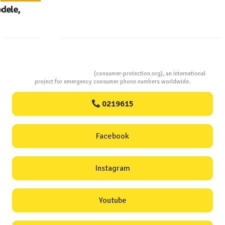
InfoCons – 243 de documente de acreditare pentru
certificatele verzi din energia electrică
Consumers Protection
(consumer-protection.org), an international
project for emergency consumer phone numbers worldwide.
0219615
Facebook
Instagram
Youtube