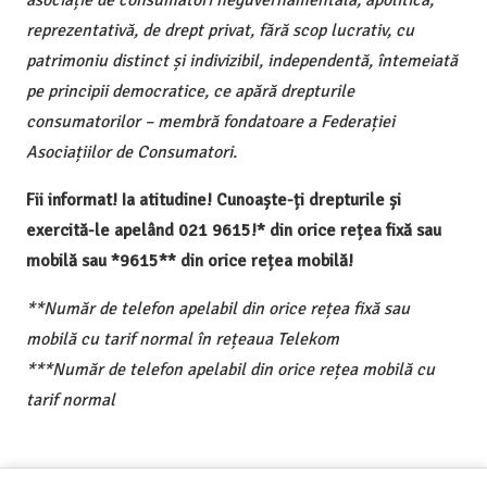
reprezentativă, de drept privat, fără scop lucrativ, cu
patrimoniu distinct și indivizibil, independentă, întemeiată
pe principii democratice, ce apără drepturile
consumatorilor – membră fondatoare a Federației
Asociațiilor de Consumatori.
Fii informat! Ia atitudine! Cunoaște-ți drepturile și
exercită-le apelând 021 9615!* din orice rețea fixă sau
mobilă sau *9615** din orice rețea mobilă!
**Număr de telefon apelabil din orice rețea fixă sau
mobilă cu tarif normal în rețeaua Telekom
***Număr de telefon apelabil din orice rețea mobilă cu
tarif normal