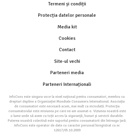
Termeni și condiții
Protecția datelor personale
Media kit
Cookies
Contact
Site-ul vechi
Parteneri media
Parteneri Internaționali
InfoCons este singura voce la nivel național pentru consumatori, membru cu
drepturi depline a Organizației Mondiale Consumers International. Asociația
de consumatori este necesară acum, mai mult ca niciodată. Protecția
consumatorului este misiunea pe care ne-am asumat-o. Viziunea noastră este
o lume unde să avem cu toții acces la siguranță, bunuri și servicii durabile.
Puterea noastră colectivă este suportul pentru consumatorii din întreaga țară.
InfoCons este operator de date cu caracter personal înregistrat cu nr.
12617/05.10.2009