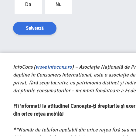
Da
Nu
Salvează
InfoCons (
www.infocons.ro
) – Asociație Națională de P
depline în Consumers International, este o asociație d
privat, fără scop lucrativ, cu patrimoniu distinct și ind
drepturile consumatorilor – membră fondatoare a Feder
Fii informat! Ia atitudine! Cunoaște-ți drepturile și ex
din orice rețea mobilă!
**Număr de telefon apelabil din orice rețea fixă sau m