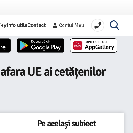
їну
Info utile
Contact
Contul Meu
afara UE ai cetățenilor
Pe același subiect