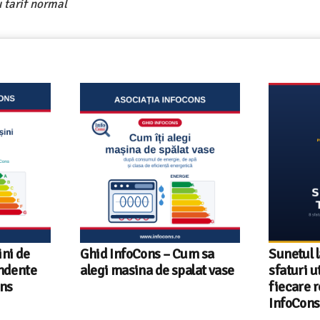
 tarif normal
um sa
Sunetul la televizor- 8
Televizoa
lat vase
sfaturi utile ca să auzi clar
România 
fiecare replică – ghid
tehnologi
InfoCons
InfoCons