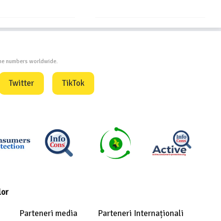
one numbers worldwide.
Twitter
TikTok
lor
Parteneri media
Parteneri Internaționali