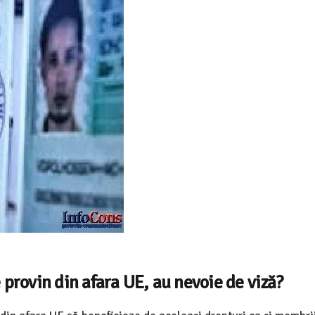
provin din afara UE, au nevoie de viză?