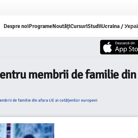
Despre noi
Programe
Noutăți
Cursuri
Studii
Ucraina / Укра
ntru membrii de familie din 
brii de familie din afara UE ai cetățenilor europeni