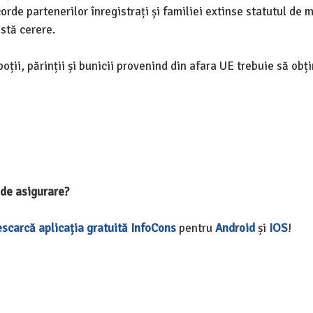
corde partenerilor înregistrați și familiei extinse statutul de
astă cerere.
oții, părinții și bunicii provenind din afara UE trebuie să obți
l de asigurare?
scarcă aplicația gratuită InfoCons
pentru
Android
și
IOS
!