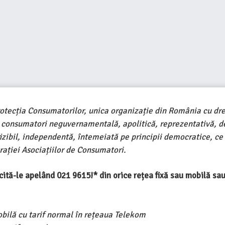
rotecția Consumatorilor, unica organizație din România cu dre
e consumatori neguvernamentală, apolitică, reprezentativă, d
ivizibil, independentă, întemeiată pe principii democratice, ce
ației Asociațiilor de Consumatori.
ercită-le apelând 021 9615!* din orice rețea fixă sau mobilă s
obilă cu tarif normal în rețeaua Telekom