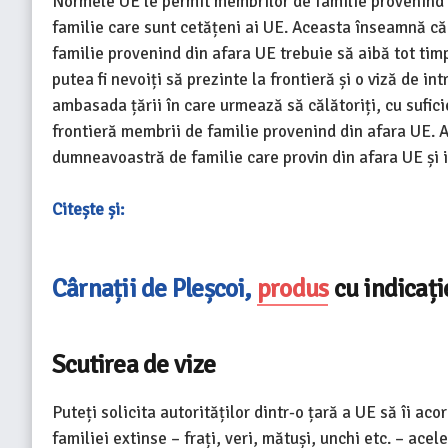
Normele UE le permit membrilor de familie provenind d
familie care sunt cetățeni ai UE. Aceasta înseamnă că v
familie provenind din afara UE trebuie să aibă tot timpu
putea fi nevoiți să prezinte la frontieră și o viză de i
ambasada țării în care urmează să călătoriți, cu sufic
frontieră membrii de familie provenind din afara UE. 
dumneavoastră de familie care provin din afara UE și 
Citește și:
Cârnații de Pleșcoi,
produs
cu indicați
Scutirea de vize
Puteți solicita autorităților dintr-o țară a UE să îi a
familiei extinse – frați, veri, mătuși, unchi etc. – ace