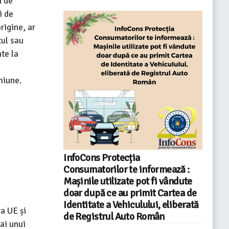
i de
i de
rigine, ar
tul sau
te la
niune.
InfoCons Protecția
Consumatorilor te informează :
Mașinile utilizate pot fi vândute
doar după ce au primit Cartea de
Identitate a Vehiculului, eliberată
ra UE și
de Registrul Auto Român
 ai unui