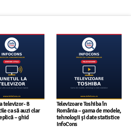
re Toshiba în
InfoCons – 243 de
– gama de modele,
documente de acreditare
i și date statistice
pentru certificatele verzi
din energia electrică