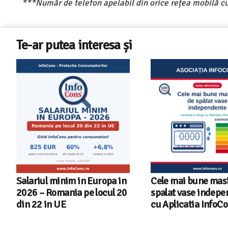
***Număr de telefon apelabil din orice rețea mobilă cu
Te-ar putea interesa și
Cele mai bune masini de
Ghid InfoCons – C
spalat vase independente
alegi masina de spa
cu Aplicatia InfoCons