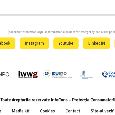
ion
(consumer-protection.org), an international project for emergency consumer ph
ebook
Instagram
Youtube
LinkedIN
Toate drepturile rezervate InfoCons – Protecția Consumatori
e
Media kit
Cookies
Contact
Site-ul vechi