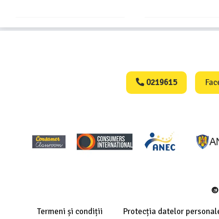
Consumers Protect
0219615
Fac
© 
Termeni și condiții
Protecția datelor personal