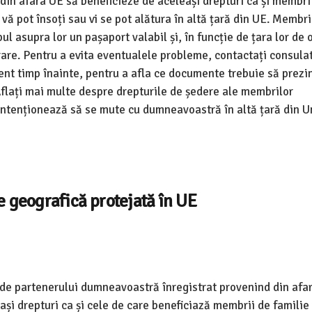
in afara UE să beneficieze de aceleași drepturi ca și membri
ă pot însoți sau vi se pot alătura în altă țară din UE. Membri
l asupra lor un pașaport valabil și, în funcție de țara lor de o
ntrare. Pentru a evita eventualele probleme, contactați consula
ient timp înainte, pentru a afla ce documente trebuie să prezin
Aflați mai multe despre drepturile de ședere ale membrilor
intenționează să se mute cu dumneavoastră în altă țară din U
e geografică protejată în UE
corde partenerului dumneavoastră înregistrat provenind din afa
leași drepturi ca și cele de care beneficiază membrii de familie