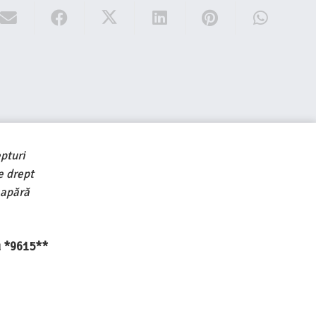
pturi
e drept
 apără
au *9615**