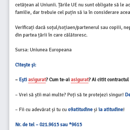
cetățean al Uniunii. Țările UE nu sunt obligate să le a
familie, dar trebuie cel puțin să ia în considerare ace
Verificați dacă
soțul/soția
en/partenerul sau copiii, nep
din partea țării în care călătoresc.
Sursa: Uniunea Europeana
Citește și:
–
Ești
asigurat
? Cum te-ai
asigurat
? Ai citit contractu
– Vrei să știi mai multe? Poți să te protejezi singur!
De
– Fii cu adevărat și tu cu
o9atitudine
și
ia atitudine
!
Nr. de tel – 021.9615 sau *9615