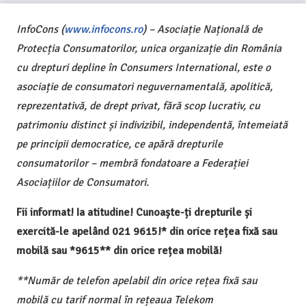
InfoCons (
www.infocons.ro
) – Asociație Națională de
Protecția Consumatorilor, unica organizație din România
cu drepturi depline în Consumers International, este o
asociație de consumatori neguvernamentală, apolitică,
reprezentativă, de drept privat, fără scop lucrativ, cu
patrimoniu distinct și indivizibil, independentă, întemeiată
pe principii democratice, ce apără drepturile
consumatorilor – membră fondatoare a Federației
Asociațiilor de Consumatori.
Fii informat! Ia atitudine! Cunoaște-ți drepturile și
exercită-le apelând 021 9615!* din orice rețea fixă sau
mobilă sau *9615** din orice rețea mobilă!
**Număr de telefon apelabil din orice rețea fixă sau
mobilă cu tarif normal în rețeaua Telekom