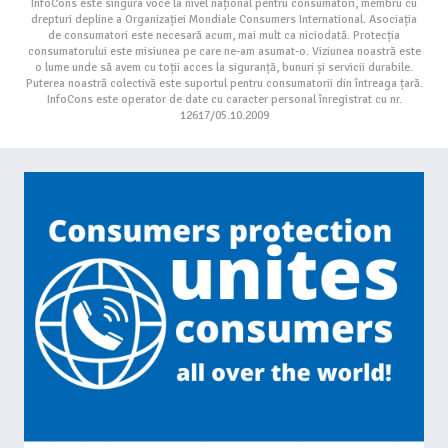
InfoCons este singura voce la nivel național pentru consumatori, membru cu
drepturi depline a Organizației Mondiale Consumers International. Asociația
de consumatori este necesară acum, mai mult ca niciodată. Protecția
consumatorului este misiunea pe care ne-am asumat-o. Viziunea noastră este
o lume unde să avem cu toții acces la siguranță, bunuri și servicii durabile.
Puterea noastră colectivă este suportul pentru consumatorii din întreaga țară.
InfoCons este operator de date cu caracter personal înregistrat cu nr.
12617/05.10.2009