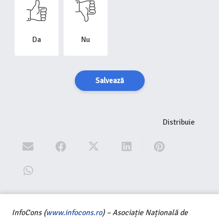
Da
Nu
Salvează
Distribuie
InfoCons (
www.infocons.ro
) – Asociație Națională de