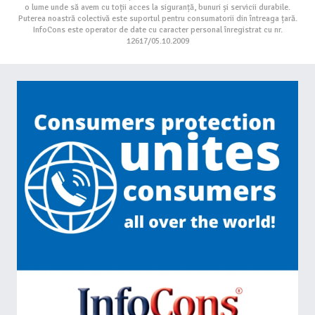
o lume unde să avem cu toții acces la siguranță, bunuri și servicii durabile.
Puterea noastră colectivă este suportul pentru consumatorii din întreaga țară.
InfoCons este operator de date cu caracter personal înregistrat cu nr.
12617/05.10.2009