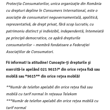
Protecția Consumatorilor, unica organizație din România
cu drepturi depline în Consumers International, este o
asociație de consumatori neguvernamentală, apolitică,
reprezentativă, de drept privat, fără scop lucrativ, cu
patrimoniu distinct și indivizibil, independentă, întemeiată
pe principii democratice, ce apără drepturile
consumatorilor – membră fondatoare a Federației
Asociațiilor de Consumatori.
Fii informat! Ia atitudine! Cunoaște-ți drepturile și
exercită-le apelând 021 9615!* din orice rețea fixă sau
mobilă sau *9615** din orice rețea mobilă!
**Număr de telefon apelabil din orice rețea fixă sau
mobilă cu tarif normal în rețeaua Telekom
***Număr de telefon apelabil din orice rețea mobilă cu
tarif normal