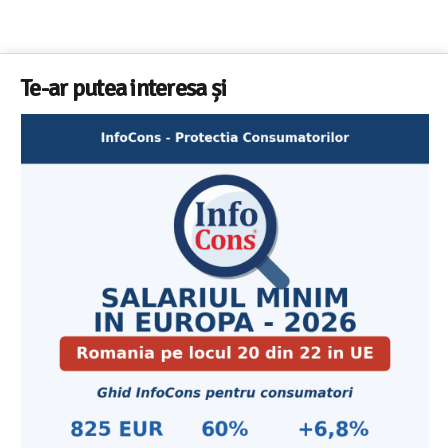
Te-ar putea interesa și
Cele mai bune masini de spalat vase independente c
Aplicatia InfoCons