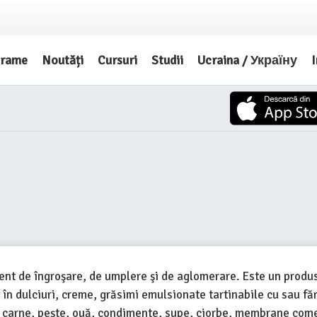
grame
Noutăți
Cursuri
Studii
Ucraina / Україну
I
gent de îngroşare, de umplere şi de aglomerare. Este un produs
, în dulciuri, creme, grăsimi emulsionate tartinabile cu sau fă
n carne, peşte, ouă, condimente, supe, ciorbe, membrane come