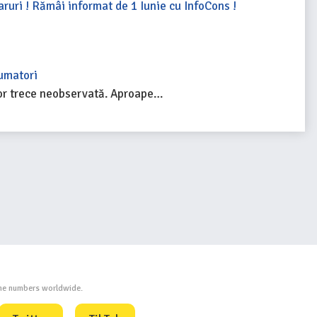
haruri ! Rămâi informat de 1 Iunie cu InfoCons !
sumatori
 lor trece neobservată. Aproape…
one numbers worldwide.