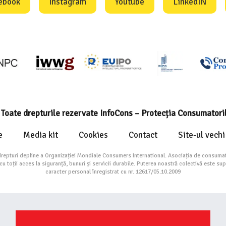
ebook
Instagram
Youtube
LinkedIN
Toate drepturile rezervate InfoCons – Protecția Consumatori
e
Media kit
Cookies
Contact
Site-ul vechi
drepturi depline a Organizației Mondiale Consumers International. Asociația de consumat
toții acces la siguranță, bunuri și servicii durabile. Puterea noastră colectivă este su
caracter personal înregistrat cu nr. 12617/05.10.2009