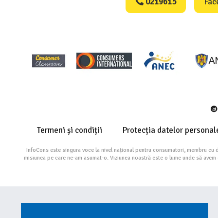
0219615
Fac
© 
Termeni și condiții
Protecția datelor personal
InfoCons este singura voce la nivel național pentru consumatori, membru cu 
misiunea pe care ne-am asumat-o. Viziunea noastră este o lume unde să avem cu 