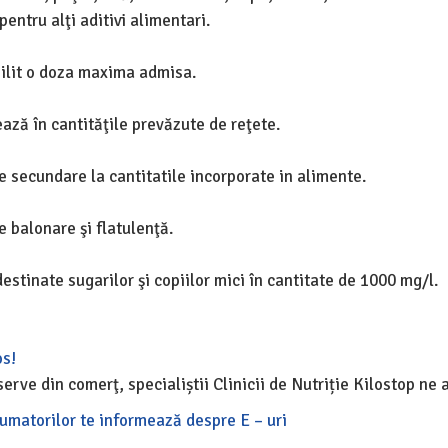
pentru alţi aditivi alimentari.
bilit o doza maxima admisa.
ază în cantităţile prevăzute de reţete.
 secundare la cantitatile incorporate in alimente.
 balonare şi flatulenţă.
estinate sugarilor şi copiilor mici în cantitate de 1000 mg/l.
os!
ve din comerţ, specialiștii Clinicii de Nutriție Kilostop ne
sumatorilor te informează despre E – uri