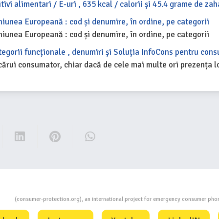
tivi alimentari / E-uri , 635 kcal / calorii și 45.4 grame de za
Uniunea Europeană : cod și denumire, în ordine, pe categorii
Uniunea Europeană : cod și denumire, în ordine, pe categorii
ategorii funcționale , denumiri și Soluția InfoCons pentru con
 fiecărui consumator, chiar dacă de cele mai multe ori prezența
ion
(consumer-protection.org), an international project for emergency consumer ph