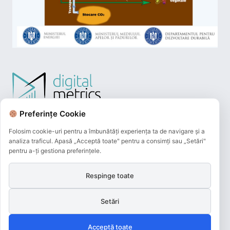
Preferințe Cookie
Folosim cookie-uri pentru a îmbunătăți experiența ta de navigare și a
analiza traficul. Apasă „Acceptă toate" pentru a consimți sau „Setări"
pentru a-ți gestiona preferințele.
Respinge toate
Plățile online efectuate pe acest site
sunt procesate de către Netopia Payments
Setări
și beneficiază de 3D-Secure.
Acceptă toate