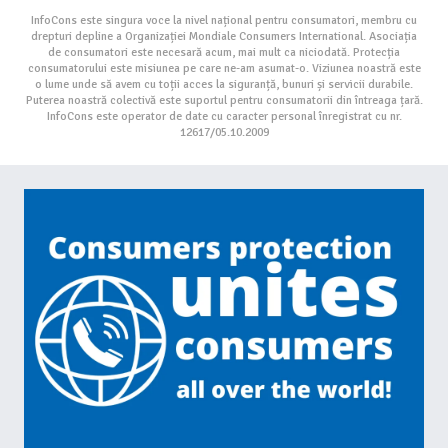
InfoCons este singura voce la nivel național pentru consumatori, membru cu
drepturi depline a Organizației Mondiale Consumers International. Asociația
de consumatori este necesară acum, mai mult ca niciodată. Protecția
consumatorului este misiunea pe care ne-am asumat-o. Viziunea noastră este
o lume unde să avem cu toții acces la siguranță, bunuri și servicii durabile.
Puterea noastră colectivă este suportul pentru consumatorii din întreaga țară.
InfoCons este operator de date cu caracter personal înregistrat cu nr.
12617/05.10.2009