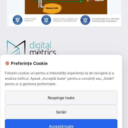
Preferințe Cookie
Folosim cookie-uri pentru a îmbunătăți experiența ta de navigare și a
analiza traficul. Apasă „Acceptă toate" pentru a consimți sau „Setări"
pentru a-ți gestiona preferințele.
Respinge toate
Plățile online efectuate pe acest site
sunt procesate de către Netopia Payments
Setări
și beneficiază de 3D-Secure.
Acceptă toate