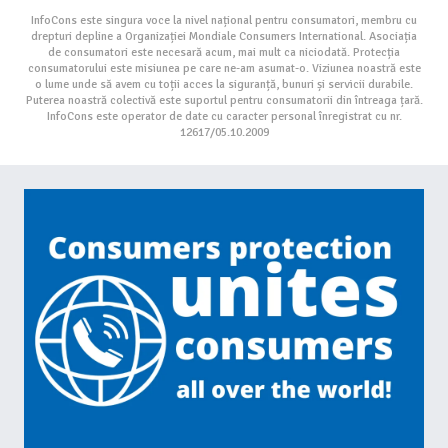
InfoCons este singura voce la nivel național pentru consumatori, membru cu
drepturi depline a Organizației Mondiale Consumers International. Asociația
de consumatori este necesară acum, mai mult ca niciodată. Protecția
consumatorului este misiunea pe care ne-am asumat-o. Viziunea noastră este
o lume unde să avem cu toții acces la siguranță, bunuri și servicii durabile.
Puterea noastră colectivă este suportul pentru consumatorii din întreaga țară.
InfoCons este operator de date cu caracter personal înregistrat cu nr.
12617/05.10.2009