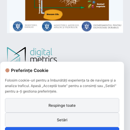
Preferințe Cookie
Folosim cookie-uri pentru a îmbunătăți experiența ta de navigare și a
analiza traficul. Apasă „Acceptă toate" pentru a consimți sau „Setări"
pentru a-ți gestiona preferințele.
Respinge toate
Plățile online efectuate pe acest site
sunt procesate de către Netopia Payments
Setări
și beneficiază de 3D-Secure.