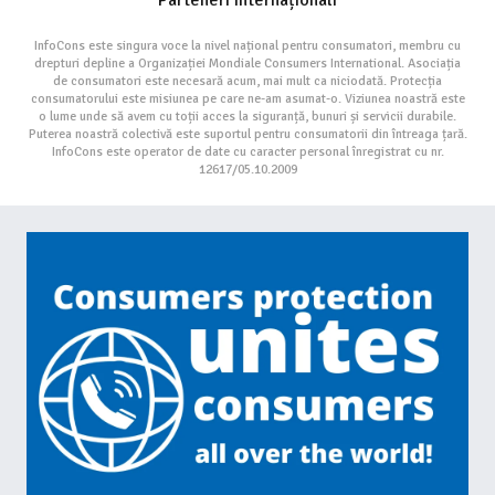
Parteneri Internaționali
InfoCons este singura voce la nivel național pentru consumatori, membru cu
drepturi depline a Organizației Mondiale Consumers International. Asociația
de consumatori este necesară acum, mai mult ca niciodată. Protecția
consumatorului este misiunea pe care ne-am asumat-o. Viziunea noastră este
o lume unde să avem cu toții acces la siguranță, bunuri și servicii durabile.
Puterea noastră colectivă este suportul pentru consumatorii din întreaga țară.
InfoCons este operator de date cu caracter personal înregistrat cu nr.
12617/05.10.2009