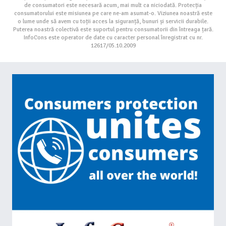
de consumatori este necesară acum, mai mult ca niciodată. Protecția
consumatorului este misiunea pe care ne-am asumat-o. Viziunea noastră este
o lume unde să avem cu toții acces la siguranță, bunuri și servicii durabile.
Puterea noastră colectivă este suportul pentru consumatorii din întreaga țară.
InfoCons este operator de date cu caracter personal înregistrat cu nr.
12617/05.10.2009