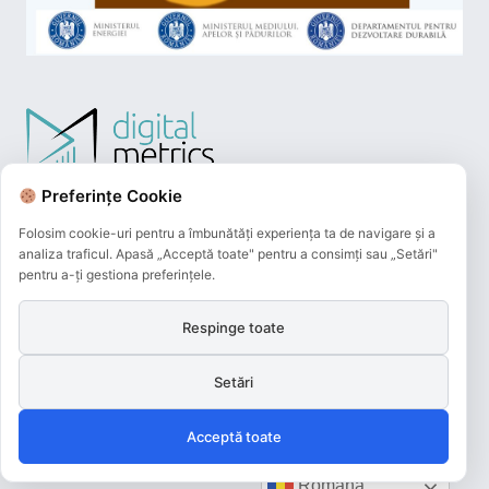
Preferințe Cookie
Folosim cookie-uri pentru a îmbunătăți experiența ta de navigare și a
analiza traficul. Apasă „Acceptă toate" pentru a consimți sau „Setări"
pentru a-ți gestiona preferințele.
Respinge toate
Plățile online efectuate pe acest site
sunt procesate de către Netopia Payments
Setări
și beneficiază de 3D-Secure.
Acceptă toate
Română