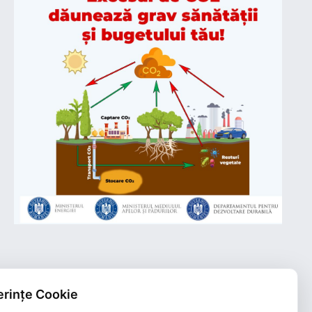
rințe Cookie
Plățile online efectuate pe acest site
sunt procesate de către Netopia Payments