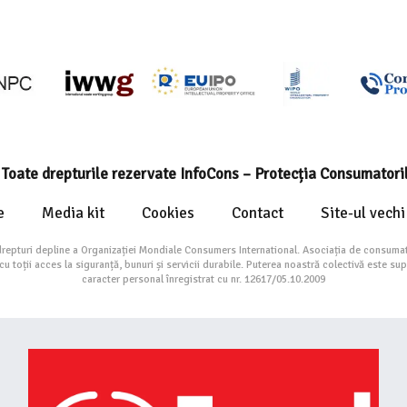
Toate drepturile rezervate InfoCons – Protecția Consumatori
e
Media kit
Cookies
Contact
Site-ul vechi
drepturi depline a Organizației Mondiale Consumers International. Asociația de consumat
toții acces la siguranță, bunuri și servicii durabile. Puterea noastră colectivă este su
caracter personal înregistrat cu nr. 12617/05.10.2009