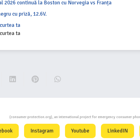
al 2026 continuă la Boston cu Norvegia vs Franța
egru cu priză, 12.6V.
 curtea ta
 curtea ta
ion
(consumer-protection.org), an international project for emergency consumer ph
ebook
Instagram
Youtube
LinkedIN