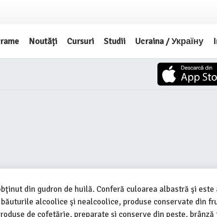
grame
Noutăți
Cursuri
Studii
Ucraina / Україну
I
obţinut din gudron de huilă. Conferă culoarea albastră şi este 
băuturile alcoolice şi nealcoolice, produse conservate din fr
, produse de cofetărie, preparate şi conserve din peşte, brânz