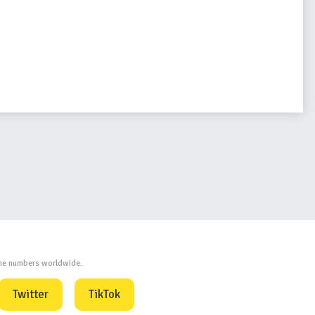
one numbers worldwide.
Twitter
TikTok