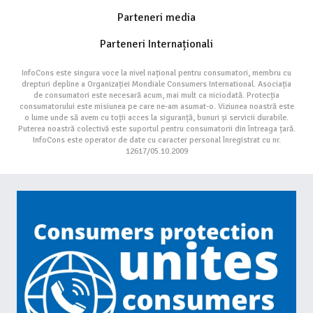
Parteneri media
Parteneri Internaționali
InfoCons este singura voce la nivel național pentru consumatori, membru cu
drepturi depline a Organizației Mondiale Consumers International. Asociația
de consumatori este necesară acum, mai mult ca niciodată. Protecția
consumatorului este misiunea pe care ne-am asumat-o. Viziunea noastră este
o lume unde să avem cu toții acces la siguranță, bunuri și servicii durabile.
Puterea noastră colectivă este suportul pentru consumatorii din întreaga țară.
InfoCons este operator de date cu caracter personal înregistrat cu nr.
12617/05.10.2009