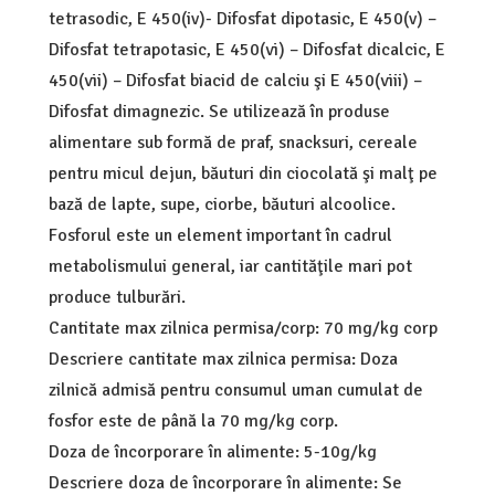
tetrasodic, E 450(iv)- Difosfat dipotasic, E 450(v) –
Difosfat tetrapotasic, E 450(vi) – Difosfat dicalcic, E
450(vii) – Difosfat biacid de calciu şi E 450(viii) –
Difosfat dimagnezic. Se utilizează în produse
alimentare sub formă de praf, snacksuri, cereale
pentru micul dejun, băuturi din ciocolată şi malţ pe
bază de lapte, supe, ciorbe, băuturi alcoolice.
Fosforul este un element important în cadrul
metabolismului general, iar cantităţile mari pot
produce tulburări.
Cantitate max zilnica permisa/corp: 70 mg/kg corp
Descriere cantitate max zilnica permisa: Doza
zilnică admisă pentru consumul uman cumulat de
fosfor este de până la 70 mg/kg corp.
Doza de încorporare în alimente: 5-10g/kg
Descriere doza de încorporare în alimente: Se