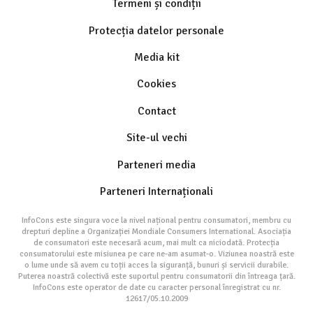
Termeni și condiții
Protecția datelor personale
Media kit
Cookies
Contact
Site-ul vechi
Parteneri media
Parteneri Internaționali
InfoCons este singura voce la nivel național pentru consumatori, membru cu
drepturi depline a Organizației Mondiale Consumers International. Asociația
de consumatori este necesară acum, mai mult ca niciodată. Protecția
consumatorului este misiunea pe care ne-am asumat-o. Viziunea noastră este
o lume unde să avem cu toții acces la siguranță, bunuri și servicii durabile.
Puterea noastră colectivă este suportul pentru consumatorii din întreaga țară.
InfoCons este operator de date cu caracter personal înregistrat cu nr.
12617/05.10.2009