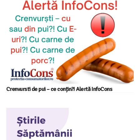
Crenvursti de pui – ce conțin?! Alertă InfoCons