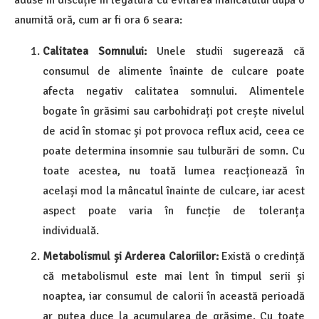
aduse în discuție în legătură cu evitarea mâncatului după o
anumită oră, cum ar fi ora 6 seara:
Calitatea Somnului:
Unele studii sugerează că
consumul de alimente înainte de culcare poate
afecta negativ calitatea somnului. Alimentele
bogate în grăsimi sau carbohidrați pot crește nivelul
de acid în stomac și pot provoca reflux acid, ceea ce
poate determina insomnie sau tulburări de somn. Cu
toate acestea, nu toată lumea reacționează în
același mod la mâncatul înainte de culcare, iar acest
aspect poate varia în funcție de toleranța
individuală.
Metabolismul și Arderea Caloriilor:
Există o credință
că metabolismul este mai lent în timpul serii și
noaptea, iar consumul de calorii în această perioadă
ar putea duce la acumularea de grăsime. Cu toate