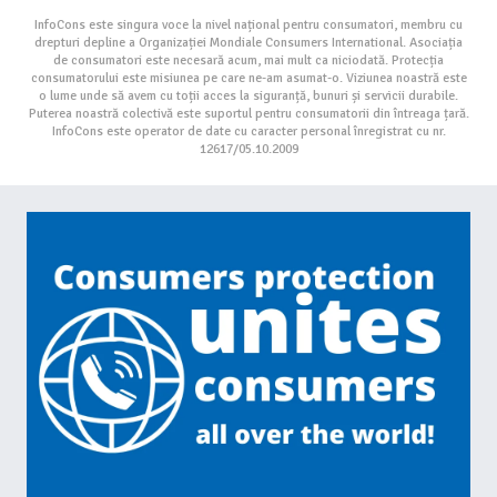
InfoCons este singura voce la nivel național pentru consumatori, membru cu
drepturi depline a Organizației Mondiale Consumers International. Asociația
de consumatori este necesară acum, mai mult ca niciodată. Protecția
consumatorului este misiunea pe care ne-am asumat-o. Viziunea noastră este
o lume unde să avem cu toții acces la siguranță, bunuri și servicii durabile.
Puterea noastră colectivă este suportul pentru consumatorii din întreaga țară.
InfoCons este operator de date cu caracter personal înregistrat cu nr.
12617/05.10.2009