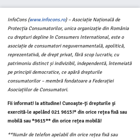
InfoCons (
www.infocons.ro
) – Asociație Națională de
Protecția Consumatorilor, unica organizație din România
cu drepturi depline în Consumers International, este o
asociație de consumatori neguvernamentală, apolitică,
reprezentativă, de drept privat, fără scop lucrativ, cu
patrimoniu distinct și indivizibil, independentă, întemeiată
pe principii democratice, ce apără drepturile
consumatorilor – membră fondatoare a Federației
Asociațiilor de Consumatori.
Fii informat! Ia atitudine! Cunoaște-ți drepturile și
exercită-le apelând 021 9615!* din orice rețea fixă sau
mobilă sau *9615** din orice rețea mobilă!
**Număr de telefon apelabil din orice rețea fixă sau