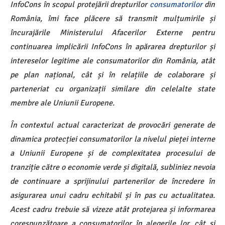
InfoCons în scopul protejării drepturilor
consumatorilor
din
România, îmi face plăcere să transmit mulțumirile și
încurajările Ministerului Afacerilor Externe pentru
continuarea implicării InfoCons în apărarea drepturilor și
intereselor legitime ale consumatorilor din România, atât
pe plan național, cât și în relațiile de colaborare și
parteneriat cu organizații similare din celelalte state
membre ale Uniunii Europene.
În contextul actual caracterizat de provocări generate de
dinamica protecției consumatorilor la nivelul pieței interne
a Uniunii Europene și de complexitatea procesului de
tranziție către o economie verde și digitală, subliniez nevoia
de continuare a sprijinului partenerilor de încredere în
asigurarea unui cadru echitabil și în pas cu actualitatea.
Acest cadru trebuie să vizeze atât protejarea și informarea
corespunzătoare a consumatorilor în alegerile lor, cât și