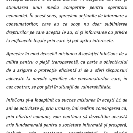
stimularea unui mediu competitiv pentru operatorii
economici. În acest sens, apreciem acțiunile de informare a
consumatorilor, care au ca scop nu doar sublinierea
drepturilor pe care aceștia le au, ci și informarea cu privire
la mijloacele legale prin care își pot apăra interesele.
Apreciez în mod deosebit misiunea Asociației InfoCons de a
milita pentru o piață transparentă, ca parte a obiectivului
de a asigura o protecţie eficientă și de a oferi răspunsuri
adecvate la nevoile specifice ale consumatorilor care, în
caz contrar, se pot găsi în situații de vulnerabilitate.
InfoCons și-a îndeplinit cu succes misiunea în acești 21 de
ani de activitate și, prin urmare, îmi reafirm convingerea că,
prin eforturi comune, vom continua să dezvoltăm această
arie fundamenală pentru o societate informată și prosperă,