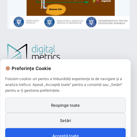
Preferințe Cookie
Folosim cookie-uri pentru a îmbunătăți experiența ta de navigare și a
analiza traficul. Apasă „Acceptă toate" pentru a consimți sau „Setări"
pentru a-ți gestiona preferințele.
Respinge toate
Plățile online efectuate pe acest site
sunt procesate de către Netopia Payments
Setări
și beneficiază de 3D-Secure.
Acceptă toate