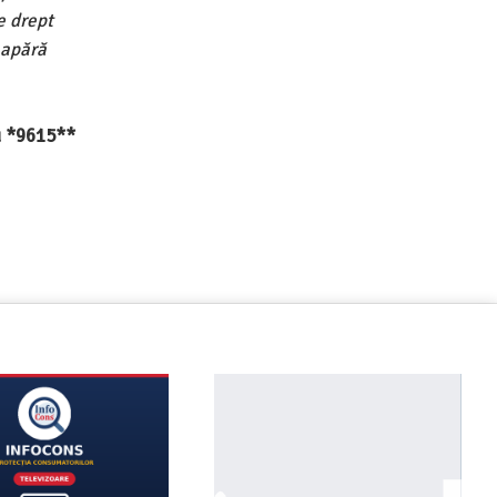
e drept
 apără
au *9615**