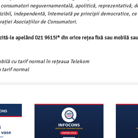
e consumatori neguvernamentală, apolitică, reprezentativă, d
ivizibil, independentă, întemeiată pe principii democratice, ce
ației Asociațiilor de Consumatori.
ercită-le apelând 021 9615!* din orice rețea fixă sau mobilă s
obilă cu tarif normal în rețeaua Telekom
 tarif normal