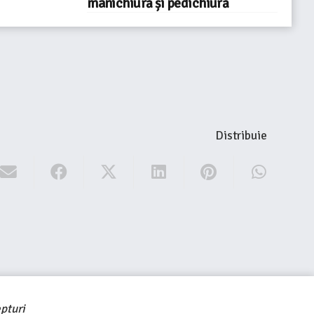
manichiură și pedichiură
Distribuie
pturi