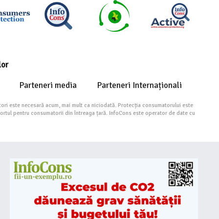
lor
Parteneri media
Parteneri Internaționali
ori este necesară acum, mai mult ca niciodată. Protecția consumatorului este
portul pentru consumatorii din întreaga țară. InfoCons este operator de date cu