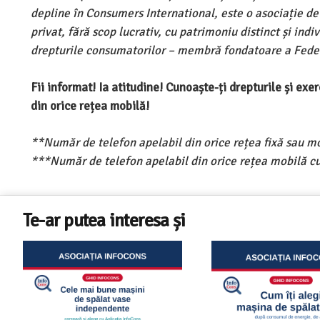
depline în Consumers International, este o asociație d
privat, fără scop lucrativ, cu patrimoniu distinct și ind
drepturile consumatorilor – membră fondatoare a Feder
Fii informat! Ia atitudine! Cunoaște-ți drepturile și ex
din orice rețea mobilă!
**Număr de telefon apelabil din orice rețea fixă sau m
***Număr de telefon apelabil din orice rețea mobilă cu
Te-ar putea interesa și