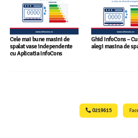
Cele mai bune masini de
Ghid InfoCons – C
spalat vase independente
alegi masina de spa
cu Aplicatia InfoCons
Consumers Protect
0219615
Fac