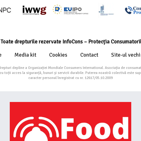
Toate drepturile rezervate InfoCons – Protecția Consumatori
e
Media kit
Cookies
Contact
Site-ul vechi
drepturi depline a Organizației Mondiale Consumers International. Asociația de consumat
toții acces la siguranță, bunuri și servicii durabile. Puterea noastră colectivă este su
caracter personal înregistrat cu nr. 12617/05.10.2009