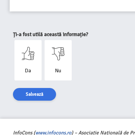
Ți-a fost utilă această informație?
Da
Nu
Salvează
InfoCons (
www.infocons.ro
) – Asociație Națională de P