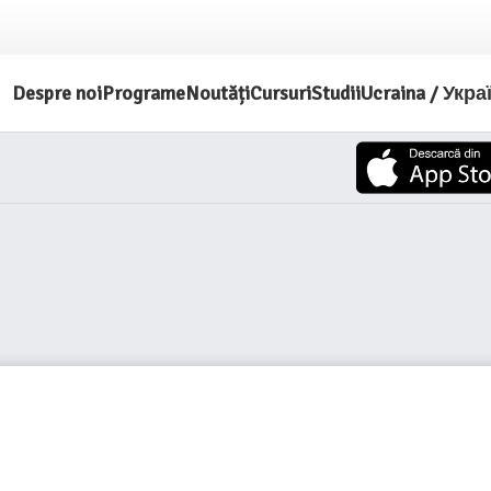
Despre noi
Programe
Noutăți
Cursuri
Studii
Ucraina / Укра