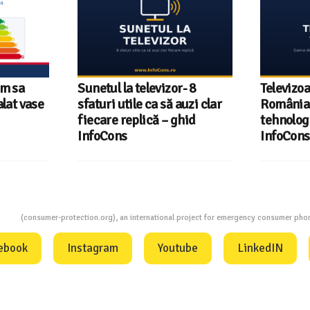
um sa
Sunetul la televizor- 8
Televizoa
lat vase
sfaturi utile ca să auzi clar
România 
fiecare replică – ghid
tehnologi
InfoCons
InfoCons
ion
(consumer-protection.org), an international project for emergency consumer ph
ebook
Instagram
Youtube
LinkedIN