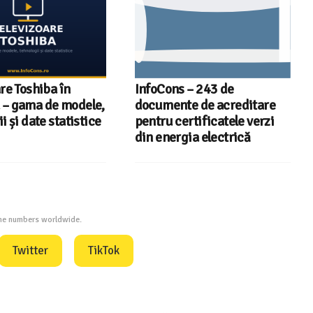
re Toshiba în
InfoCons – 243 de
– gama de modele,
documente de acreditare
i și date statistice
pentru certificatele verzi
din energia electrică
one numbers worldwide.
Twitter
TikTok