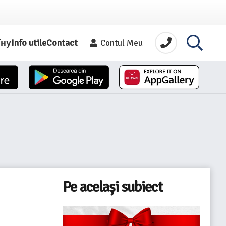
їну
Info utile
Contact
Contul Meu
Pe același subiect