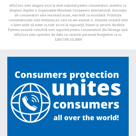
InfoCons este singura voce la nivel național pentru consumatori, membru cu
drepturi depline a Organizației Mondiale Consumers International. Asociația
de consumatori este necesară acum, mai mult ca niciodată. Protecția
consumatorului este misiunea pe care ne-am asumat-o. Viziunea noastră este
o lume unde să avem cu toții acces la siguranță, bunuri și servicii durabile.
Puterea noastră colectivă este suportul pentru consumatorii din întreaga țară.
InfoCons este operator de date cu caracter personal înregistrat cu nr.
12617/05.10.2009