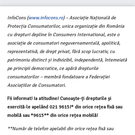
InfoCons (
www.infocons.ro
) – Asociație Națională de
Protecția Consumatorilor, unica organizație din România
cu drepturi depline în Consumers International, este o
asociație de consumatori neguvernamentală, apolitică,
reprezentativă, de drept privat, fără scop lucrativ, cu
patrimoniu distinct și indivizibil, independentă, întemeiată
pe principii democratice, ce apără drepturile
consumatorilor – membră fondatoare a Federației
Asociațiilor de Consumatori.
Fii informat! Ia atitudine! Cunoaște-ți drepturile și
exercită-le apelând 021 9615!* din orice rețea fixă sau
mobilă sau *9615** din orice rețea mobilă!
**Număr de telefon apelabil din orice rețea fixă sau