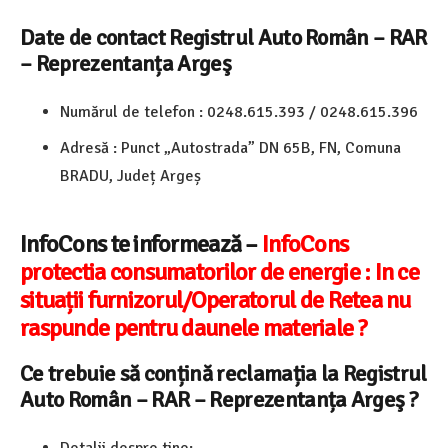
Date de contact
Registrul Auto Român – RAR
– Reprezentanța Argeş
Numărul de telefon :
0248.615.393 / 0248.615.396
Adresă :
Punct „Autostrada” DN 65B, FN,
Comuna
BRADU, Județ Argeș
InfoCons te informează –
InfoCons
protectia consumatorilor de energie : In ce
situații furnizorul/Operatorul de Retea nu
raspunde pentru daunele materiale ?
Ce trebuie să conțină reclamația la
Registrul
Auto Român – RAR – Reprezentanța Argeş ?
Detalii despre tine: