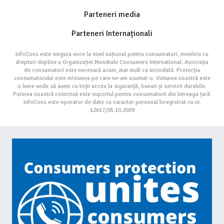
Parteneri media
Parteneri Internaționali
InfoCons este singura voce la nivel național pentru consumatori, membru cu
drepturi depline a Organizației Mondiale Consumers International. Asociația
de consumatori este necesară acum, mai mult ca niciodată. Protecția
consumatorului este misiunea pe care ne-am asumat-o. Viziunea noastră este
o lume unde să avem cu toții acces la siguranță, bunuri și servicii durabile.
Puterea noastră colectivă este suportul pentru consumatorii din întreaga țară.
InfoCons este operator de date cu caracter personal înregistrat cu nr.
12617/05.10.2009