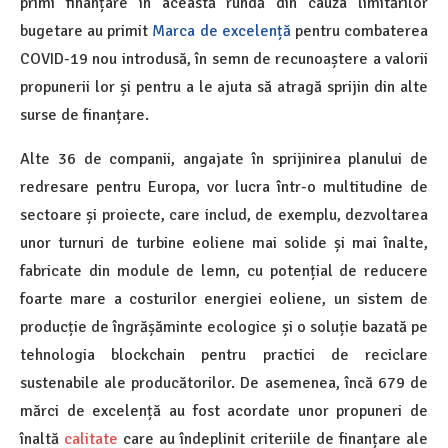
primi finanțare în această rundă din cauza limitărilor
bugetare au primit
Marca de excelență
pentru combaterea
COVID-19 nou introdusă, în semn de recunoaștere a valorii
propunerii lor și pentru a le ajuta să atragă sprijin din alte
surse de finanțare.
Alte 36 de companii, angajate în sprijinirea planului de
redresare pentru Europa, vor lucra într-o multitudine de
sectoare și proiecte, care includ, de exemplu, dezvoltarea
unor turnuri de turbine eoliene mai solide și mai înalte,
fabricate din module de lemn, cu potențial de reducere
foarte mare a costurilor energiei eoliene, un sistem de
producție de îngrășăminte ecologice și o soluție bazată pe
tehnologia blockchain pentru practici de reciclare
sustenabile ale producătorilor. De asemenea, încă 679 de
mărci de excelență au fost acordate unor propuneri de
înaltă
calitate
care au îndeplinit criteriile de finanțare ale