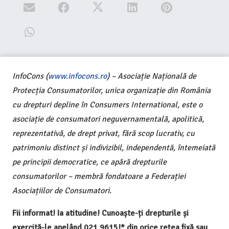
InfoCons (
www.infocons.ro
) – Asociație Națională de
Protecția Consumatorilor, unica organizație din România
cu drepturi depline în Consumers International, este o
asociație de consumatori neguvernamentală, apolitică,
reprezentativă, de drept privat, fără scop lucrativ, cu
patrimoniu distinct și indivizibil, independentă, întemeiată
pe principii democratice, ce apără drepturile
consumatorilor – membră fondatoare a Federației
Asociațiilor de Consumatori.
Fii informat! Ia atitudine! Cunoaște-ți drepturile și
exercită-le apelând 021 9615!* din orice rețea fixă sau