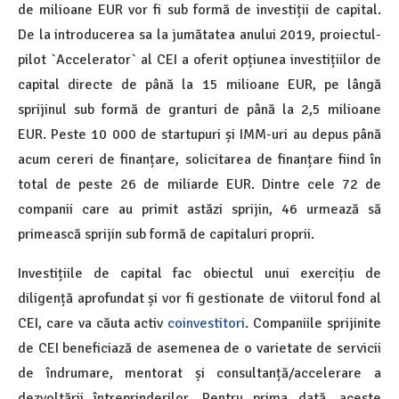
de milioane EUR vor fi sub formă de investiții de capital.
De la introducerea sa la jumătatea anului 2019, proiectul-
pilot `Accelerator` al CEI a oferit opțiunea investițiilor de
capital directe de până la 15 milioane EUR, pe lângă
sprijinul sub formă de granturi de până la 2,5 milioane
EUR. Peste 10 000 de startupuri și IMM-uri au depus până
acum cereri de finanțare, solicitarea de finanțare fiind în
total de peste 26 de miliarde EUR. Dintre cele 72 de
companii care au primit astăzi sprijin, 46 urmează să
primească sprijin sub formă de capitaluri proprii.
Investițiile de capital fac obiectul unui exercițiu de
diligență aprofundat și vor fi gestionate de viitorul fond al
CEI, care va căuta activ
coinvestitori
. Companiile sprijinite
de CEI beneficiază de asemenea de o varietate de servicii
de îndrumare, mentorat și consultanță/accelerare a
dezvoltării întreprinderilor. Pentru prima dată, aceste