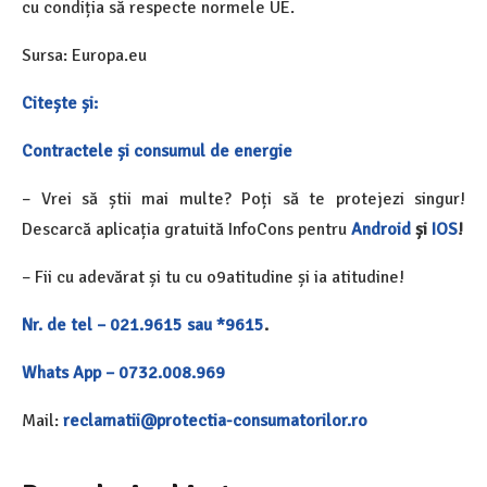
cu condiția să respecte normele UE.
Sursa: Europa.eu
Citește și:
Contractele și consumul de energie
– Vrei să știi mai multe? Poți să te protejezi singur!
Descarcă aplicația gratuită InfoCons pentru
Android
și
IOS
!
– Fii cu adevărat și tu cu o9atitudine și ia atitudine!
Nr. de tel – 021.9615 sau *9615
.
Whats App – 0732.008.969
Mail:
reclamatii@protectia-consumatorilor.ro