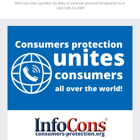
InfoCons este operator de date cu caracter personal înregistrat cu nr.
12617/05.10.2009