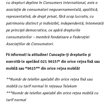
cu drepturi depline în Consumers International, este o
asociație de consumatori neguvernamentală, apolitică,
reprezentativă, de drept privat, fără scop lucrativ, cu
patrimoniu distinct și indivizibil, independentă, întemeiată
pe principii democratice, ce apără drepturile
consumatorilor – membră fondatoare a Federației
Asociațiilor de Consumatori.
Fii informat! Ia atitudine! Cunoaște-ți drepturile și
exercită-le apelând 021 9615!* din orice rețea fixă sau
mobilă sau *9615** din orice rețea mobilă!
**Număr de telefon apelabil din orice rețea fixă sau
mobilă cu tarif normal în rețeaua Telekom
***Număr de telefon apelabil din orice rețea mobilă cu
tarif normal