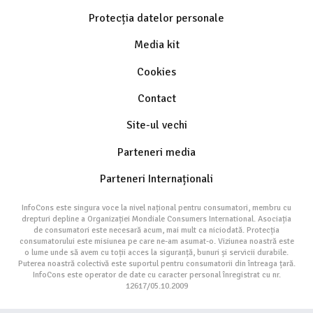
Protecția datelor personale
Media kit
Cookies
Contact
Site-ul vechi
Parteneri media
Parteneri Internaționali
InfoCons este singura voce la nivel național pentru consumatori, membru cu
drepturi depline a Organizației Mondiale Consumers International. Asociația
de consumatori este necesară acum, mai mult ca niciodată. Protecția
consumatorului este misiunea pe care ne-am asumat-o. Viziunea noastră este
o lume unde să avem cu toții acces la siguranță, bunuri și servicii durabile.
Puterea noastră colectivă este suportul pentru consumatorii din întreaga țară.
InfoCons este operator de date cu caracter personal înregistrat cu nr.
12617/05.10.2009