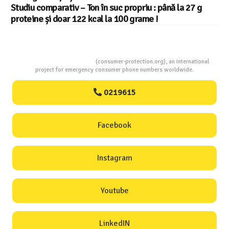
din 22 in UE
Consumers Protection
(consumer-protection.org), an international
project for emergency consumer phone numbers worldwide.
0219615
Facebook
Instagram
Youtube
LinkedIN