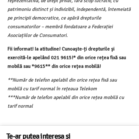
reprezentativă, de drept privat, fără scop lucrativ, cu
patrimoniu distinct și indivizibil, independentă, întemeiată
pe principii democratice, ce apără drepturile
consumatorilor – membră fondatoare a Federației
Asociațiilor de Consumatori.
Fii informat! Ia atitudine! Cunoaște-ți drepturile și
exercită-le apelând 021 9615!* din orice rețea fixă sau
mobilă sau *9615** din orice rețea mobilă!
**Număr de telefon apelabil din orice rețea fixă sau
mobilă cu tarif normal în rețeaua Telekom
***Număr de telefon apelabil din orice rețea mobilă cu
tarif normal
Te-ar putea interesa și