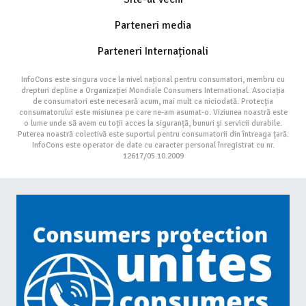
Parteneri media
Parteneri Internaționali
InfoCons este singura voce la nivel național pentru consumatori, membru cu
drepturi depline a Organizației Mondiale Consumers International. Asociația
de consumatori este necesară acum, mai mult ca niciodată. Protecția
consumatorului este misiunea pe care ne-am asumat-o. Viziunea noastră este
o lume unde să avem cu toții acces la siguranță, bunuri și servicii durabile.
Puterea noastră colectivă este suportul pentru consumatorii din întreaga țară.
InfoCons este operator de date cu caracter personal înregistrat cu nr.
12617/05.10.2009