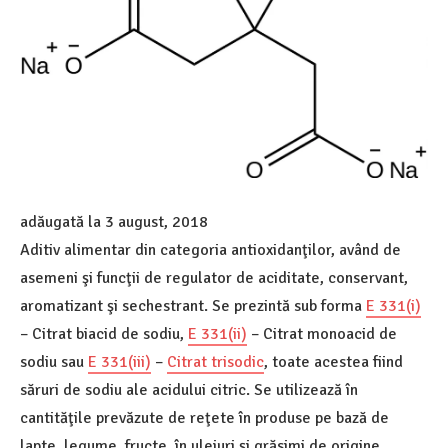
adăugată la
3 august, 2018
Aditiv alimentar din categoria antioxidanţilor, având de
asemeni şi funcţii de regulator de aciditate, conservant,
aromatizant şi sechestrant. Se prezintă sub forma
E 331(i)
– Citrat biacid de sodiu,
E 331(ii)
– Citrat monoacid de
sodiu sau
E 331(iii)
–
Citrat trisodic
, toate acestea fiind
săruri de sodiu ale acidului citric. Se utilizează în
cantităţile prevăzute de reţete în produse pe bază de
lapte, legume, fructe, în uleiuri şi grăsimi de origine