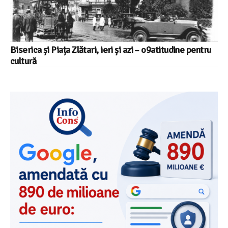
Biserica și Piața Zlătari, ieri și azi – o9atitudine pentru
cultură