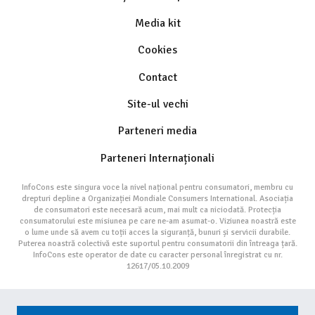
Media kit
Cookies
Contact
Site-ul vechi
Parteneri media
Parteneri Internaționali
InfoCons este singura voce la nivel național pentru consumatori, membru cu
drepturi depline a Organizației Mondiale Consumers International. Asociația
de consumatori este necesară acum, mai mult ca niciodată. Protecția
consumatorului este misiunea pe care ne-am asumat-o. Viziunea noastră este
o lume unde să avem cu toții acces la siguranță, bunuri și servicii durabile.
Puterea noastră colectivă este suportul pentru consumatorii din întreaga țară.
InfoCons este operator de date cu caracter personal înregistrat cu nr.
12617/05.10.2009