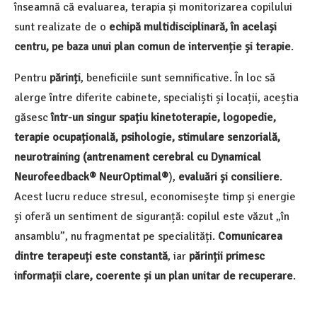
înseamnă că evaluarea, terapia și monitorizarea copilului
sunt realizate de o
echipă multidisciplinară, în același
centru, pe baza unui plan comun de intervenție și terapie
.
Pentru
părinți
, beneficiile sunt semnificative. În loc să
alerge între diferite cabinete, specialiști și locații, aceștia
găsesc
într-un singur spațiu kinetoterapie, logopedie,
terapie ocupațională, psihologie, stimulare senzorială,
neurotraining (antrenament cerebral cu Dynamical
Neurofeedback® NeurOptimal®
),
evaluări și consiliere
.
Acest lucru reduce stresul, economisește timp și energie
și oferă un sentiment de siguranță: copilul este văzut „în
ansamblu”, nu fragmentat pe specialități.
Comunicarea
dintre terapeuți este constantă
, iar
părinții primesc
informații clare, coerente și un plan unitar de recuperare
.