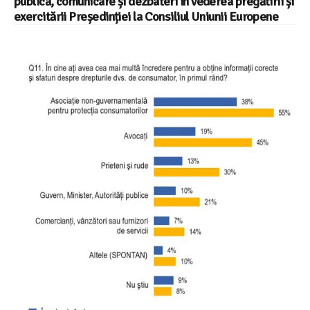
publică, comunicare și dezbateri în vederea pregătirii și
exercitării Președinției la Consiliul Uniunii Europene