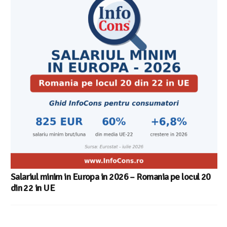
Cele mai bune masini de spalat vase independente cu
Aplicatia InfoCons