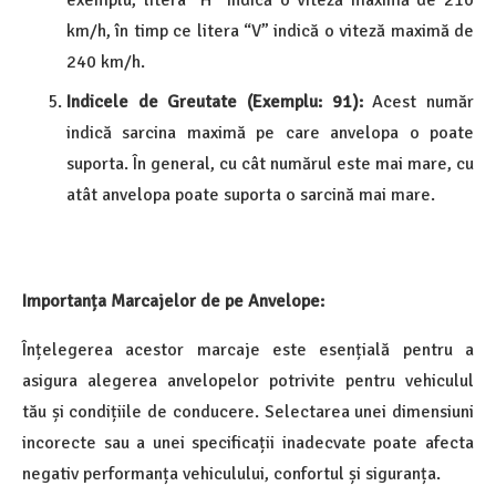
exemplu, litera “H” indică o viteză maximă de 210
km/h, în timp ce litera “V” indică o viteză maximă de
240 km/h.
Indicele de Greutate (Exemplu: 91):
Acest număr
indică sarcina maximă pe care anvelopa o poate
suporta. În general, cu cât numărul este mai mare, cu
atât anvelopa poate suporta o sarcină mai mare.
Importanța Marcajelor de pe Anvelope:
Înțelegerea acestor marcaje este esențială pentru a
asigura alegerea anvelopelor potrivite pentru vehiculul
tău și condițiile de conducere. Selectarea unei dimensiuni
incorecte sau a unei specificații inadecvate poate afecta
negativ performanța vehiculului, confortul și siguranța.