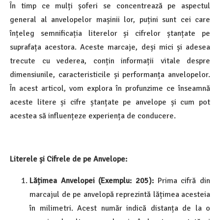
În timp ce mulți șoferi se concentrează pe aspectul
general al anvelopelor mașinii lor, puțini sunt cei care
înțeleg semnificația literelor și cifrelor ștanțate pe
suprafața acestora. Aceste marcaje, deși mici și adesea
trecute cu vederea, conțin informații vitale despre
dimensiunile, caracteristicile și performanța anvelopelor.
În acest articol, vom explora în profunzime ce înseamnă
aceste litere și cifre ștanțate pe anvelope și cum pot
acestea să influențeze experiența de conducere.
Literele și Cifrele de pe Anvelope:
Lățimea Anvelopei (Exemplu: 205):
Prima cifră din
marcajul de pe anvelopă reprezintă lățimea acesteia
în milimetri. Acest număr indică distanța de la o