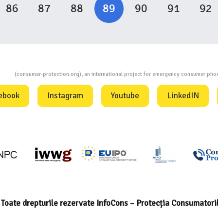
86
87
88
89
90
91
92
ion
(consumer-protection.org), an international project for emergency consumer ph
ebook
Instagram
Youtube
LinkedIN
Toate drepturile rezervate InfoCons – Protecția Consumatori