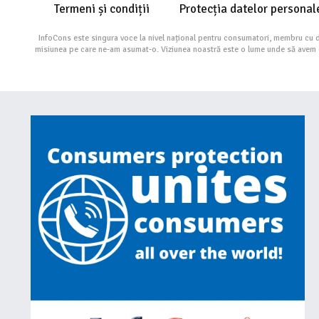
Termeni și condiții
Protecția datelor personal
InfoCons este singura voce la nivel național pentru consumatori, membru cu 
misiunea pe care ne-am asumat-o. Viziunea noastră este o lume unde să avem cu 