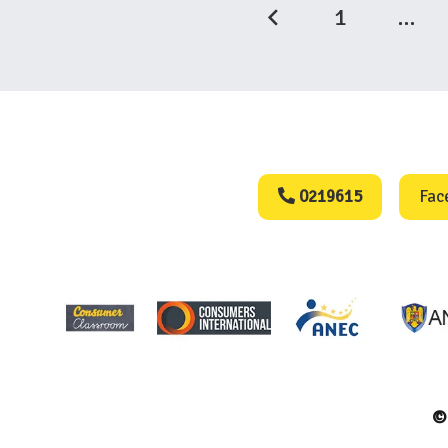
1
…
Consumers Protect
0219615
Fac
© 