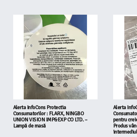
Alerta InfoCons Protectia
Alerta Info
Consumatorilor : FLARX, NINGBO
Consumatori
UNION VISION IMP&EXP CO LTD. –
pentru crei
Lampă de masă
Produs vând
intermediu