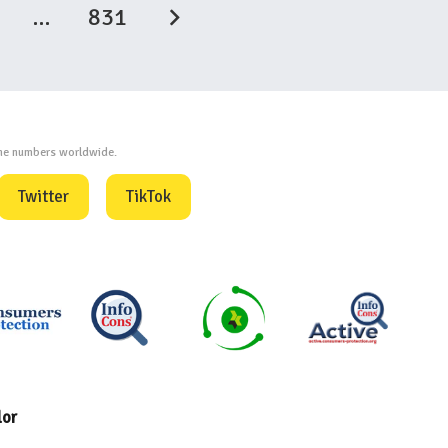
…
831
one numbers worldwide.
Twitter
TikTok
lor