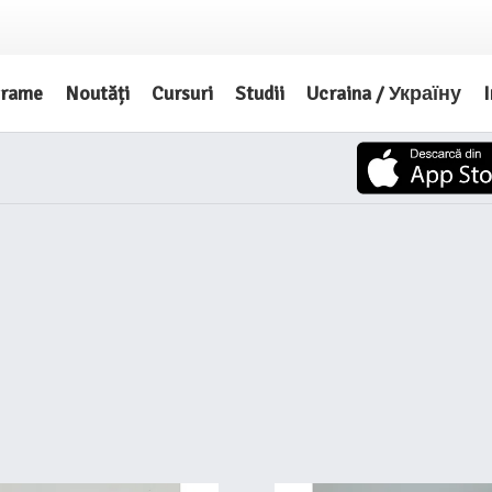
grame
Noutăți
Cursuri
Studii
Ucraina / Україну
I