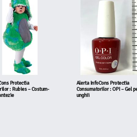
Cons Protectia
Alerta InfoCons Protectia
ilor : Rubies – Costum-
Consumatorilor : OPI – Gel p
antezie
unghii