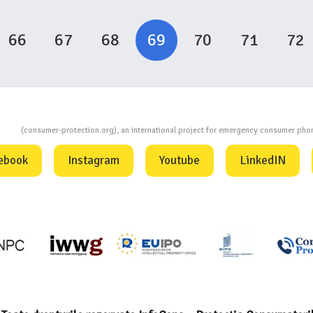
66
67
68
69
70
71
72
ion
(consumer-protection.org), an international project for emergency consumer ph
ebook
Instagram
Youtube
LinkedIN