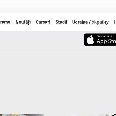
grame
Noutăți
Cursuri
Studii
Ucraina / Україну
I