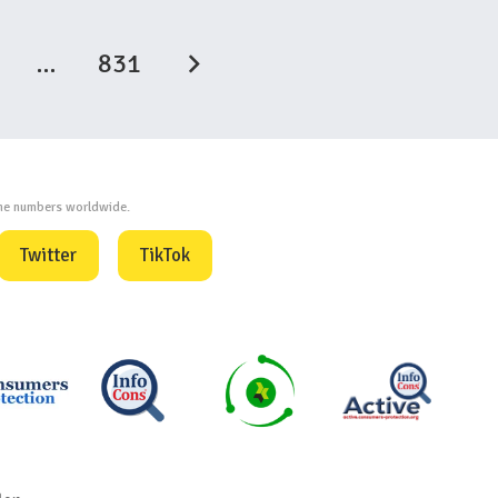
…
831
one numbers worldwide.
Twitter
TikTok