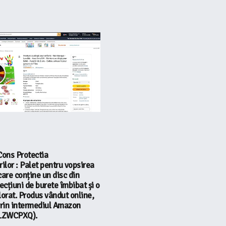
Cons Protectia
lor : Palet pentru vopsirea
care conține un disc din
secțiuni de burete îmbibat și o
lorat. Produs vândut online,
prin intermediul Amazon
LZWCPXQ).