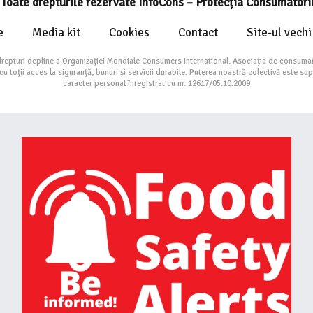
Toate drepturile rezervate InfoCons – Protecția Consumatori
e
Media kit
Cookies
Contact
Site-ul vechi
drepturi depline a Organizației Mondiale Consumers International. Asociația de consumat
toții acces la siguranță, bunuri și servicii durabile. Puterea noastră colectivă este su
caracter personal înregistrat cu nr. 12617/05.10.2009