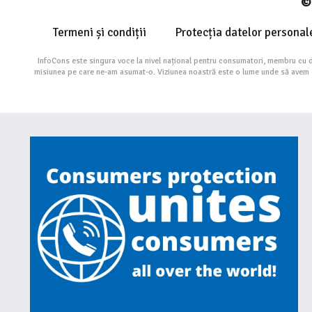
© 
Termeni și condiții
Protecția datelor personal
InfoCons este singura voce la nivel național pentru consumatori, membru cu 
misiunea pe care ne-am asumat-o. Viziunea noastră este o lume unde să avem cu 