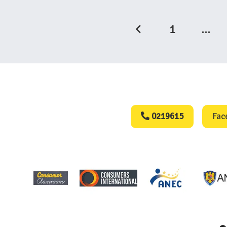
1
…
Consumers Protect
0219615
Fac