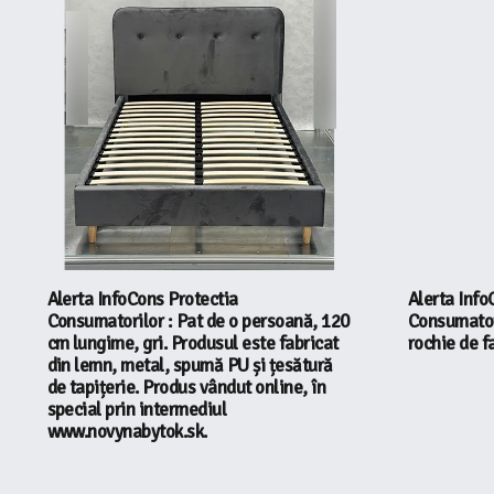
Alerta InfoCons Protectia
Alerta Info
Consumatorilor : Pat de o persoană, 120
Consumator
cm lungime, gri. Produsul este fabricat
rochie de f
din lemn, metal, spumă PU și țesătură
de tapițerie. Produs vândut online, în
special prin intermediul
www.novynabytok.sk.