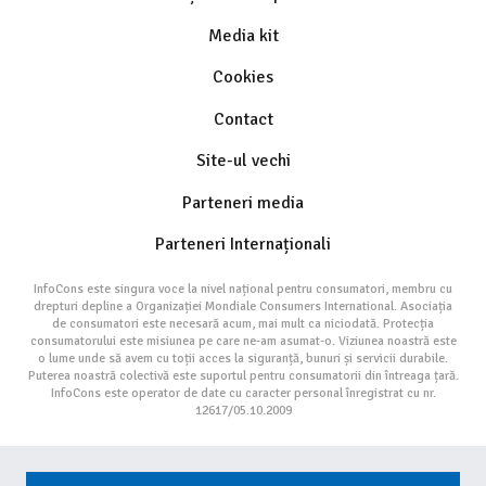
Media kit
Cookies
Contact
Site-ul vechi
Parteneri media
Parteneri Internaționali
InfoCons este singura voce la nivel național pentru consumatori, membru cu
drepturi depline a Organizației Mondiale Consumers International. Asociația
de consumatori este necesară acum, mai mult ca niciodată. Protecția
consumatorului este misiunea pe care ne-am asumat-o. Viziunea noastră este
o lume unde să avem cu toții acces la siguranță, bunuri și servicii durabile.
Puterea noastră colectivă este suportul pentru consumatorii din întreaga țară.
InfoCons este operator de date cu caracter personal înregistrat cu nr.
12617/05.10.2009