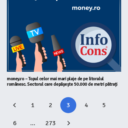
money.ro – Topul celor mai mari plaje de pe litoralul
românesc. Sectorul care depășește 50.000 de metri pătrați
1
2
3
4
5
6
…
273